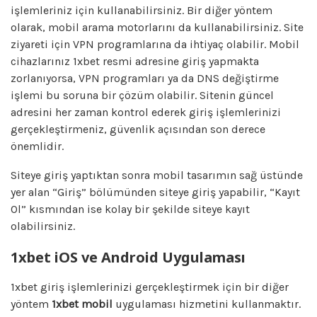
işlemleriniz için kullanabilirsiniz. Bir diğer yöntem
olarak, mobil arama motorlarını da kullanabilirsiniz. Site
ziyareti için VPN programlarına da ihtiyaç olabilir. Mobil
cihazlarınız 1xbet resmi adresine giriş yapmakta
zorlanıyorsa, VPN programları ya da DNS değiştirme
işlemi bu soruna bir çözüm olabilir. Sitenin güncel
adresini her zaman kontrol ederek giriş işlemlerinizi
gerçekleştirmeniz, güvenlik açısından son derece
önemlidir.
Siteye giriş yaptıktan sonra mobil tasarımın sağ üstünde
yer alan “Giriş” bölümünden siteye giriş yapabilir, “Kayıt
Ol” kısmından ise kolay bir şekilde siteye kayıt
olabilirsiniz.
1xbet iOS ve Android Uygulaması
1xbet giriş işlemlerinizi gerçekleştirmek için bir diğer
yöntem
1xbet mobil
uygulaması hizmetini kullanmaktır.