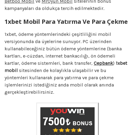
Betboo Mobil
ve
MrOyun Mobil
sitelerinin bonus
kampanyaları da oldukça tercih edilmektedir.
1xbet Mobil Para Yatırma Ve Para Çekme
1xbet, ödeme yöntemlerindeki çeşitliliğini mobil
versiyonunda da üyelerine sunuyor. PC üzerinden
kullanabileceğiniz bütün ödeme yöntemlerine (banka
kartları, e-cüzdan, internet bankacılığı, ön ödemeli
kartlar, ödeme sistemleri, bank transfer,
Cepbank
)
1xbet
mobil
sitesinden de kolaylıkla ulaşabilir ve bu
yöntemleri kullanarak para yatırma ve para çekme
işlemlerinizi istediğiniz anda mobil olarak anında
gerçekleştirebilirsiniz.