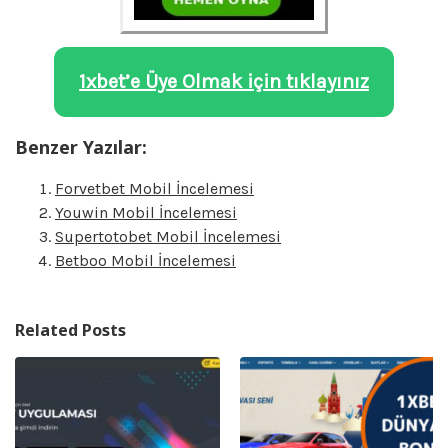
1xbet’e Üye Olmak için tıklayınız
Benzer Yazılar:
Forvetbet Mobil İncelemesi
Youwin Mobil İncelemesi
Supertotobet Mobil İncelemesi
Betboo Mobil İncelemesi
Related Posts