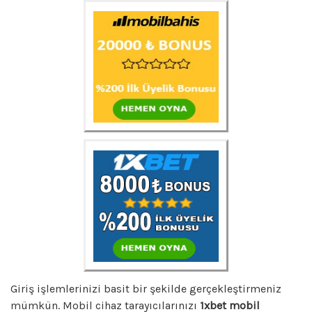
Giriş işlemlerinizi basit bir şekilde gerçekleştirmeniz
mümkün. Mobil cihaz tarayıcılarınızı
1xbet mobil