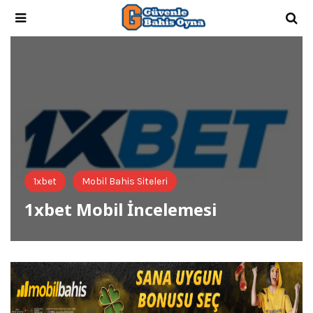
1xbet
Mobil Bahis Siteleri
1xbet Mobil İncelemesi