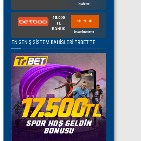
İnceleme
10.000
SİTEYE GİT
TL
BONUS
Betboo İnceleme
EN GENIŞ SISTEM BAHISLERI TRBET’TE