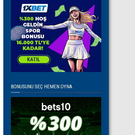
BONUSUNU SEÇ HEMEN OYNA