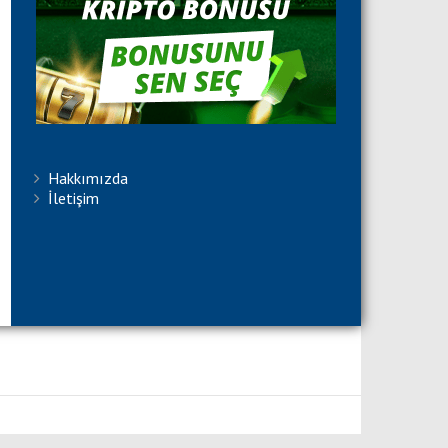
Hakkımızda
İletişim