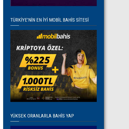
TÜRKİYE’NİN EN İYİ MOBİL BAHİS SİTESİ
YÜKSEK ORANLARLA BAHIS YAP