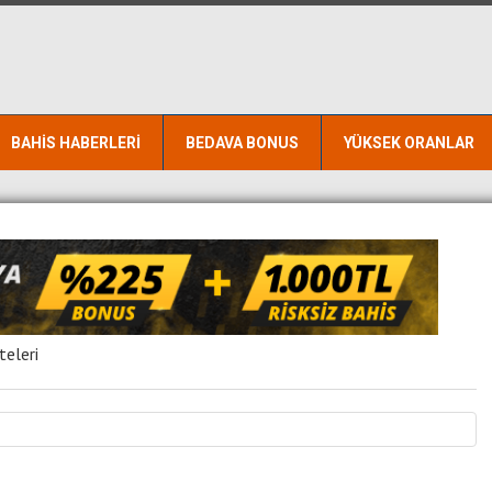
BAHIS HABERLERI
BEDAVA BONUS
YÜKSEK ORANLAR
eleri