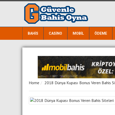
BAHİS
CASINO
MOBIL
ÖDEME
Home
2018 Dünya Kupası Bonus Veren Bahis Sit