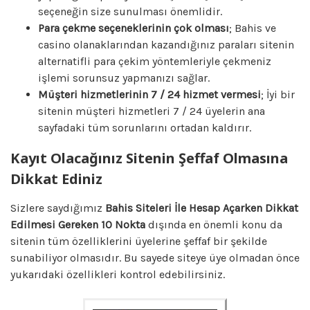
seçeneğin size sunulması önemlidir.
Para çekme seçeneklerinin çok olması
; Bahis ve
casino olanaklarından kazandığınız paraları sitenin
alternatifli para çekim yöntemleriyle çekmeniz
işlemi sorunsuz yapmanızı sağlar.
Müşteri hizmetlerinin 7 / 24 hizmet vermesi
; İyi bir
sitenin müşteri hizmetleri 7 / 24 üyelerin ana
sayfadaki tüm sorunlarını ortadan kaldırır.
Kayıt Olacağınız Sitenin Şeffaf Olmasına
Dikkat Ediniz
Sizlere saydığımız
Bahis Siteleri İle Hesap Açarken Dikkat
Edilmesi Gereken 10 Nokta
dışında en önemli konu da
sitenin tüm özelliklerini üyelerine şeffaf bir şekilde
sunabiliyor olmasıdır. Bu sayede siteye üye olmadan önce
yukarıdaki özellikleri kontrol edebilirsiniz.