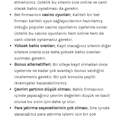
etmelisiniz. Üstelik bu sitenin size online ve canlı
olarak bahis oynatması da gerekir.
Bet firmasının
casino oyunları
; Kaliteli bir bet
firması kaliteli oyun sağlayıcılarının hazırlamış
olduğu popüler casino oyunlarını üyelerine sunar.
Üstelik bu casino oyunlarını hem online hem de
canlı olarak oynamanız gerekir.
Yüksek bahis oranları
; Kayıt olacağınız sitenin diğer
sitelere oranla size daha yüksek bahis oranları
sunması gerekir.
Bonus alternatifleri
; Bir siteye kayıt olmadan önce
üyelerine ne kadar çok avantajlı bonus verdiğini
incelemeniz gerekir. Bir çok bonusla çeşitli
ikramiyeler kazanabilirsiniz.
Çevrim şartının düşük olması
; Bahis firmasının
içinde yapacağınız çevrim değerleri düşük ve basit
olursa bu sizin için daha iyi olur.
Para yatırma seçeneklerinin çok olması
; Site içinde
yapacağınız para yatırma işlemi için bir çok