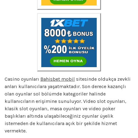
Casino oyunları
Bahisbet mobil
sitesinde oldukça zevkli
anları kullanıcılara yaşatmaktadır. Son derece kazançlı
olan oyunlar sol bölümde kategoriler halinde
kullanıcıların erişimine sunuluyor. Video slot oyunları,
klasik slot oyunları, masa oyunları ve video poker
başlıkları altında ulaşabileceğiniz oyunlar üyelik
istemeden de kullanıcılara açık bir şekilde hizmet
vermekte.