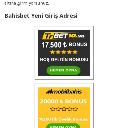
altına girmiyorsunuz.
Bahisbet Yeni Giriş Adresi