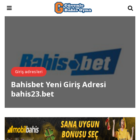
Giriş adresleri
Bahisbet Yeni Giriş Adresi
bahis23.bet