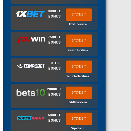
8000 TL
SİTEYE GİT
BONUS
1xbet İnceleme
7500 TL
SİTEYE GİT
BONUS
Youwin İnceleme
% 15
SİTEYE GİT
BONUS
Tempobet İnceleme
20000 TL
SİTEYE GİT
BONUS
Bets10 İnceleme
6000 TL
SİTEYE GİT
BONUS
Superbahis