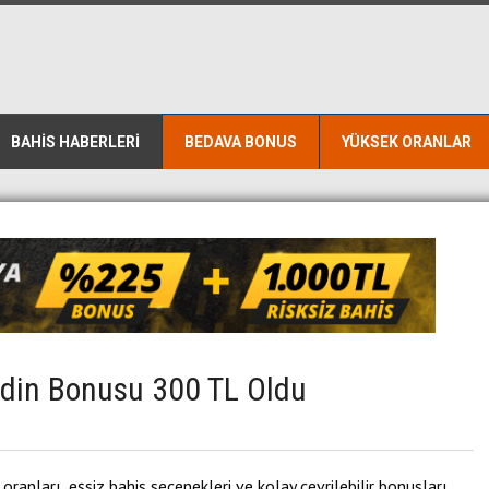
BAHIS HABERLERI
BEDAVA BONUS
YÜKSEK ORANLAR
ldin Bonusu 300 TL Oldu
ranları, eşsiz bahis seçenekleri ve kolay çevrilebilir bonusları