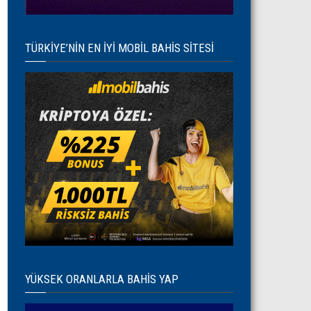
TÜRKİYE’NİN EN İYİ MOBİL BAHİS SİTESİ
YÜKSEK ORANLARLA BAHIS YAP