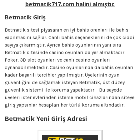
betmatik717.com halini almıştır.
Betmatik Giriş
Betmatik sitesi piyasanın en iyi bahis oranları ile bahis
yapılmasını sağlar. Canlı bahis seçeneklerini de çok ciddi
sayıya çıkarmıştır. Ayrıca bahis oyunlarının yanı sıra
Betmatik sitesinde casino oyunları da yer almaktadır.
Poker, 3D slot oyunları ve canlı casino oyunları
oynanabilmektedir. Casino oyunlarında da bahis oyunları
kadar başarılı tercihler yapılmıştır. Üyelerinin oyun
güvenliğini de sağlamak isteyen Betmatik, üst düzey
güvenlik sistemi ile koruma yapaktadır. Bu sayede
üyeleri ister evlerinden isterse mobil cihazlarından siteye
giriş yapsınlar hesapları her türlü koruma altındadır.
Betmatik Yeni Giriş Adresi