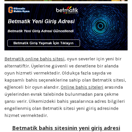
Betmatik online bahis sitesi
, oyun severler için yeni bir
alternatiftir. Üyelerine güvenli ve denetlene bir alanda
oyun hizmeti vermektedir. Oldukça fazla sayıda ve
kapsamlı bahis seçeneklerine sahip olan Betmatik sitesi,
eğlenceli bir oyun alandır.
Online bahis siteleri
arasında
üyelerinden evrak talebinde bulunmadan para çekme
şansı verir. Ülkemizdeki bahis yasalarınca adres bilgileri
engellenmiş olan Betmatik sitesi yeni giriş adresinde
hizmet vermektedir.
Betmatik bahis sitesinin yeni giriş adresi