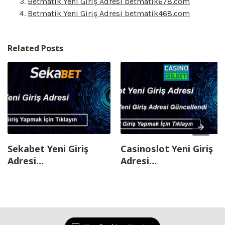
Betmatik Yeni Giriş Adresi betmatik678.com
Betmatik Yeni Giriş Adresi betmatik468.com
Related Posts
Sekabet Yeni Giriş
Casinoslot Yeni Giriş
Adresi
Adresi
Sekabet267.com
casinoslot17.com