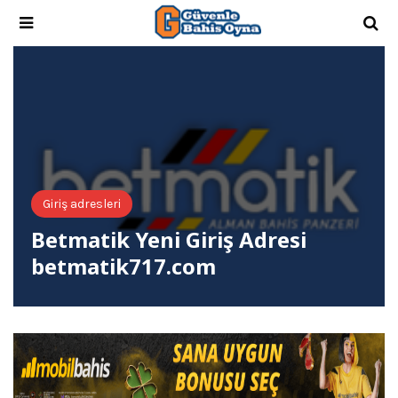
Giriş adresleri
Betmatik Yeni Giriş Adresi
betmatik717.com