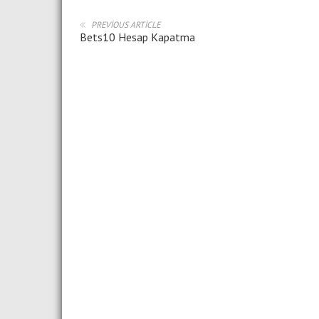
PREVIOUS ARTICLE
Bets10 Hesap Kapatma