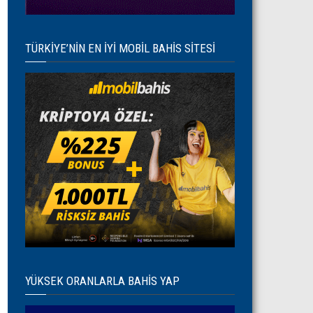
TÜRKİYE’NİN EN İYİ MOBİL BAHİS SİTESİ
YÜKSEK ORANLARLA BAHIS YAP