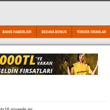
BAHIS HABERLERI
BEDAVA BONUS
YÜKSEK ORANLAR