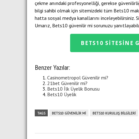
çekme anındaki profesyonelliği, gerekse güvenilirliğ
bilgi sahibi olmak için sitemizdeki tüm Bets10 makal
hatta sosyal medya kanallarını inceleyebilirsiniz. Siz
Umarız, Bets10 güvenilir mi sorunuzu yanıtlayabilm
BETS10 SITESINE 
Benzer Yazılar:
Casinometropol Güvenilir mi?
21bet Güvenilir mi?
Bets10 İlk Üyelik Bonusu
Bets10 Üyelik
TAGS
BETS10 GÜVENILIR MI
BETS10 KURULUŞ BILGILERI