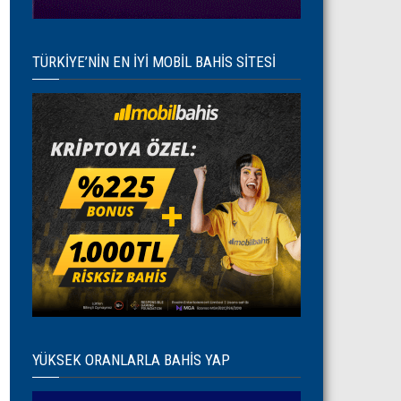
TÜRKİYE’NİN EN İYİ MOBİL BAHİS SİTESİ
YÜKSEK ORANLARLA BAHIS YAP