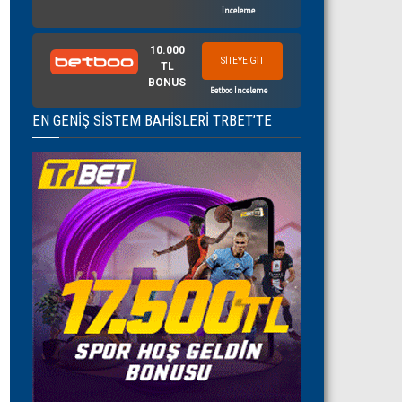
İnceleme
10.000
SİTEYE GİT
TL
BONUS
Betboo İnceleme
EN GENIŞ SISTEM BAHISLERI TRBET’TE