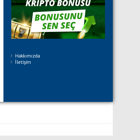
Hakkımızda
İletişim