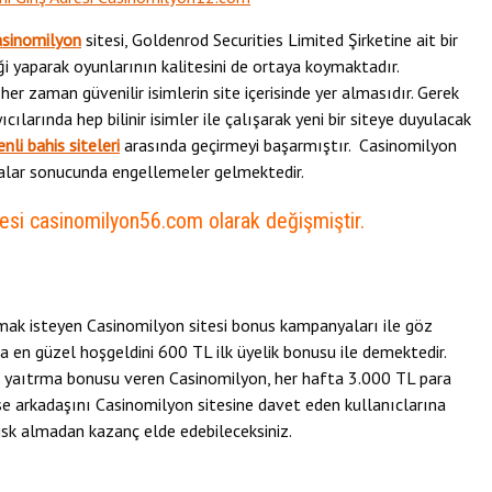
sinomilyon
sitesi, Goldenrod Securities Limited Şirketine ait bir
liği yaparak oyunlarının kalitesini de ortaya koymaktadır.
r zaman güvenilir isimlerin site içerisinde yer almasıdır. Gerek
arında hep bilinir isimler ile çalışarak yeni bir siteye duyulacak
nli bahis siteleri
arasında geçirmeyi başarmıştır. Casinomilyon
asalar sonucunda engellemeler gelmektedir.
resi casinomilyon56.com olarak değişmiştir.
ak isteyen Casinomilyon sitesi bonus kampanyaları ile göz
ra en güzel hoşgeldini 600 TL ilk üyelik bonusu ile demektedir.
a yaıtrma bonusu veren Casinomilyon, her hafta 3.000 TL para
se arkadaşını Casinomilyon sitesine davet eden kullanıclarına
risk almadan kazanç elde edebileceksiniz.