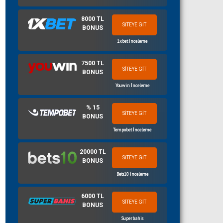
8000 TL
SİTEYE GİT
BONUS
1xbet İnceleme
7500 TL
SİTEYE GİT
BONUS
Youwin İnceleme
% 15
SİTEYE GİT
BONUS
Tempobet İnceleme
20000 TL
SİTEYE GİT
BONUS
Bets10 İnceleme
6000 TL
SİTEYE GİT
BONUS
Superbahis