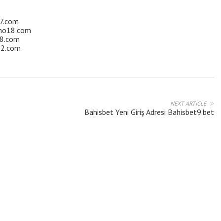
87.com
sino18.com
58.com
n12.com
NEXT ARTICLE
Bahisbet Yeni Giriş Adresi Bahisbet9.bet