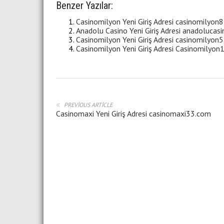
Benzer Yazılar:
Casinomilyon Yeni Giriş Adresi casinomilyon
Anadolu Casino Yeni Giriş Adresi anadoluca
Casinomilyon Yeni Giriş Adresi casinomilyon
Casinomilyon Yeni Giriş Adresi Casinomilyo
PREVIOUS ARTICLE
Casinomaxi Yeni Giriş Adresi casinomaxi33.com