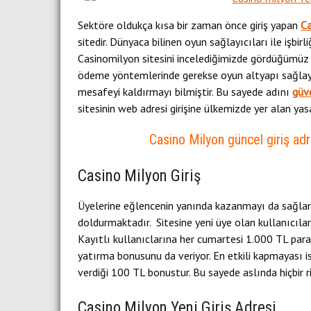
Sektöre oldukça kısa bir zaman önce giriş yapan
Ca
sitedir. Dünyaca bilinen oyun sağlayıcıları ile işbir
Casinomilyon sitesini incelediğimizde gördüğümüz he
ödeme yöntemlerinde gerekse oyun altyapı sağlayıcıl
mesafeyi kaldırmayı bilmiştir. Bu sayede adını
güve
sitesinin web adresi girişine ülkemizde yer alan y
Casino Milyon güncel giriş ad
Casino Milyon Giriş
Üyelerine eğlencenin yanında kazanmayı da sağlam
doldurmaktadır. Sitesine yeni üye olan kullanıcıla
Kayıtlı kullanıclarına her cumartesi 1.000 TL par
yatırma bonusunu da veriyor. En etkili kapmayası i
verdiği 100 TL bonustur. Bu sayede aslında hiçbir 
Casino Milyon Yeni Giriş Adresi