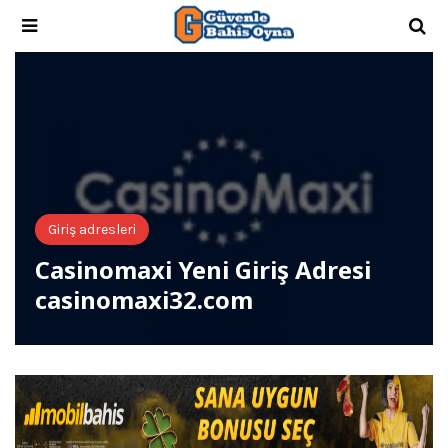
Giriş adresleri
Casinomaxi Yeni Giriş Adresi
casinomaxi32.com