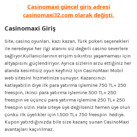
Casinomaxi güncel giriş adresi
casinomaxi32.com olarak değişti.
Casinomaxi Giriş
Site, casino oyunları, kazı kazan, Türk pokeri seçenekleri
ile neredeyse her ilgi alanını siz değerli casino severlere
sağlıyor.Kullanıcılarının erişim sıkıntısı yaşamaması için
altyapısını güçlendiriyor. Ayrıca sizlerin arzu ettiğiniz her
alanda kesintisiz oyun keyfiniz için CasinoMaxi Mobil
web sitesini hizmetinize sunuyor. Kazancınızı
katlayabilin diye ilk para yatırma işlemine 750 TL+ 250
freespin, ikinci para yatırma işlemine 500 TL+ 250
freespin ve üçüncü para yatırma işlemine 250 TL+ 250
freespin sizin. Hala siteye üye değilseniz hemen üye olun
çünkü ilk üyelikler için 1.500 TL+ 750 freespin hediye.
Kupon yatırdığınızda bile size kazanç sunan CasinoMaxi
avantajları kaçırılmaz.