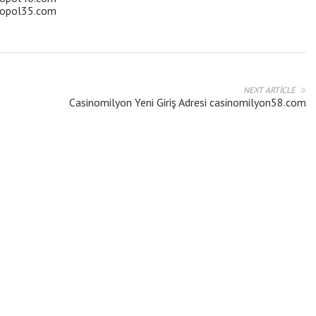
tropol35.com
NEXT ARTICLE
Casinomilyon Yeni Giriş Adresi casinomilyon58.com