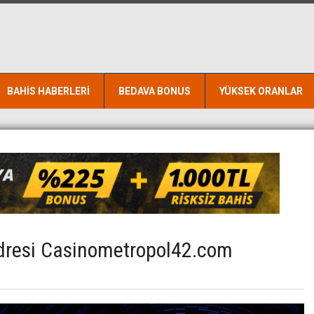
BAHIS HABERLERI
BEDAVA BONUS
YÜKSEK ORANLAR
Adresi Casinometropol42.com