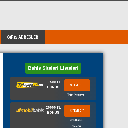
GIRIŞ ADRESLERI
Bahis Siteleri Listeleri
17500 TL
SİTEYE GİT
BONUS
Trbet İnceleme
20000 TL
SİTEYE GİT
BONUS
Mobilbahis
İnceleme