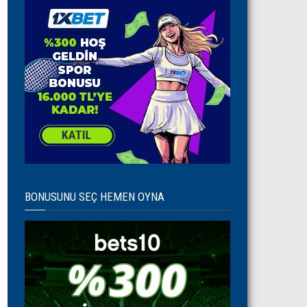
BONUSUNU SEÇ HEMEN OYNA