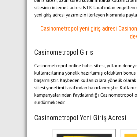
bahis sitesi, uzun süreli kullanımlarda kullanıcıl
sitesinin internet adresi BTK tarafından engellenm
yeni giriş adresi yazımızın ilerleyen kısmında payla
Casinometropol yeni giriş adresi Casin
de
Casinometropol Giriş
Casinometropol online bahis sitesi, yılların deneyimi
kullanıcılarına yönelik hazırlamış oldukları bonus
başarmıştır. Kaybeden kullanıcılara yönelik olar
sitesi yönetimi tarafından hazırlanmıştır. Kullanı
kampanyalarından faydalandığı Casinometropol onlin
sürdürmektedir.
Casinometropol Yeni Giriş Adresi