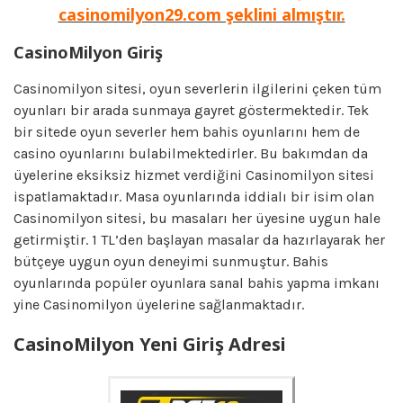
casinomilyon29.com şeklini almıştır.
CasinoMilyon Giriş
Casinomilyon sitesi, oyun severlerin ilgilerini çeken tüm
oyunları bir arada sunmaya gayret göstermektedir. Tek
bir sitede oyun severler hem bahis oyunlarını hem de
casino oyunlarını bulabilmektedirler. Bu bakımdan da
üyelerine eksiksiz hizmet verdiğini Casinomilyon sitesi
ispatlamaktadır. Masa oyunlarında iddialı bir isim olan
Casinomilyon sitesi, bu masaları her üyesine uygun hale
getirmiştir. 1 TL’den başlayan masalar da hazırlayarak her
bütçeye uygun oyun deneyimi sunmuştur. Bahis
oyunlarında popüler oyunlara sanal bahis yapma imkanı
yine Casinomilyon üyelerine sağlanmaktadır.
CasinoMilyon Yeni Giriş Adresi