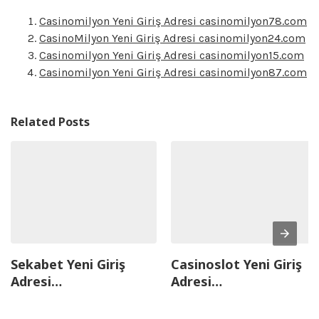
Casinomilyon Yeni Giriş Adresi casinomilyon78.com
CasinoMilyon Yeni Giriş Adresi casinomilyon24.com
Casinomilyon Yeni Giriş Adresi casinomilyon15.com
Casinomilyon Yeni Giriş Adresi casinomilyon87.com
Related Posts
Sekabet Yeni Giriş
Casinoslot Yeni Giriş
Adresi
Adresi
Sekabet267.com
casinoslot17.com