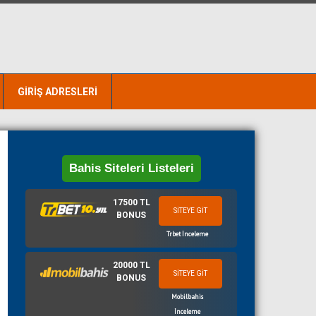
GIRIŞ ADRESLERI
Bahis Siteleri Listeleri
17500 TL
SİTEYE GİT
BONUS
Trbet İnceleme
20000 TL
SİTEYE GİT
BONUS
Mobilbahis
İnceleme