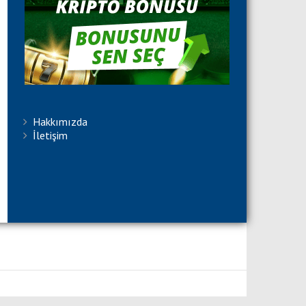
Hakkımızda
İletişim