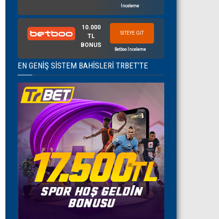
İnceleme
10.000
SİTEYE GİT
TL
BONUS
Betboo İnceleme
EN GENIŞ SISTEM BAHISLERI TRBET’TE