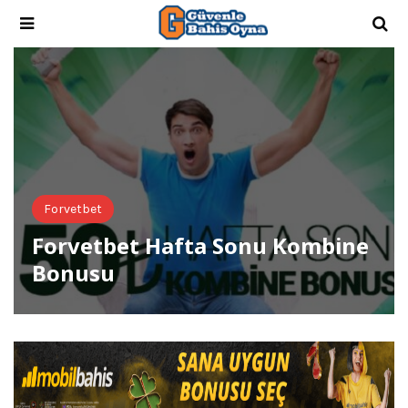
Forvetbet
Forvetbet Hafta Sonu Kombine
Bonusu