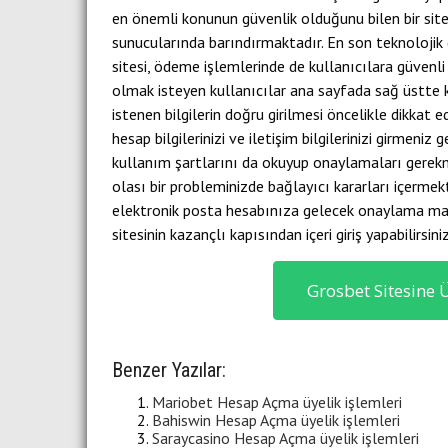
en önemli konunun güvenlik olduğunu bilen bir sitedi
sunucularında barındırmaktadır. En son teknolojik 
sitesi, ödeme işlemlerinde de kullanıcılara güvenli
olmak isteyen kullanıcılar ana sayfada sağ üstte 
istenen bilgilerin doğru girilmesi öncelikle dikkat ed
hesap bilgilerinizi ve iletişim bilgilerinizi girmeniz
kullanım şartlarını da okuyup onaylamaları gerekme
olası bir probleminizde bağlayıcı kararları içer
elektronik posta hesabınıza gelecek onaylama maili 
sitesinin kazançlı kapısından içeri giriş yapabilirsiniz
Grosbet Sitesine 
Benzer Yazılar:
Mariobet Hesap Açma üyelik işlemleri
Bahiswin Hesap Açma üyelik işlemleri
Saraycasino Hesap Açma üyelik işlemleri