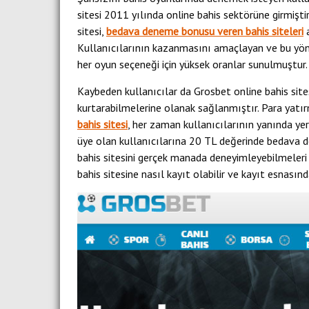
sitesi 2011 yılında online bahis sektörüne girmişti
sitesi,
bedava deneme bonusu veren bahis siteleri
a
Kullanıcılarının kazanmasını amaçlayan ve bu yönd
her oyun seçeneği için yüksek oranlar sunulmuştur.
Kaybeden kullanıcılar da Grosbet online bahis site
kurtarabilmelerine olanak sağlanmıştır. Para yatı
bahis sitesi
, her zaman kullanıcılarının yanında yer 
üye olan kullanıcılarına 20 TL değerinde bedava d
bahis sitesini gerçek manada deneyimleyebilmeleri 
bahis sitesine nasıl kayıt olabilir ve kayıt esnasınd