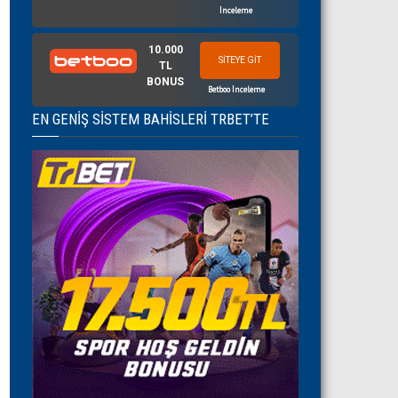
İnceleme
10.000
SİTEYE GİT
TL
BONUS
Betboo İnceleme
EN GENIŞ SISTEM BAHISLERI TRBET’TE