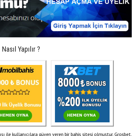
Nasıl Yapılır ?
sı ile kullanıcılara güven veren bir bahis sitesi olmuştur. Grosbet,