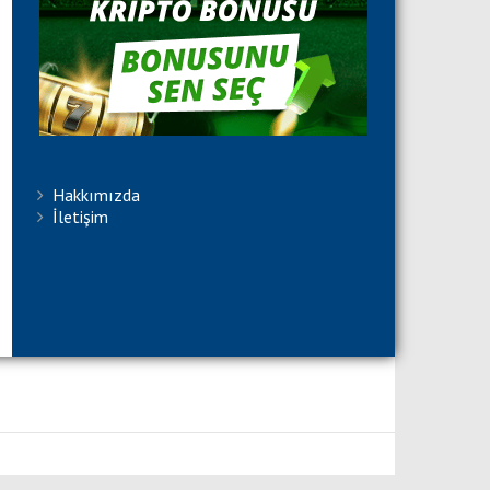
Hakkımızda
İletişim