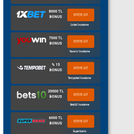
8000 TL
SİTEYE GİT
BONUS
1xbet İnceleme
7500 TL
SİTEYE GİT
BONUS
Youwin İnceleme
% 15
SİTEYE GİT
BONUS
Tempobet İnceleme
20000 TL
SİTEYE GİT
BONUS
Bets10 İnceleme
6000 TL
SİTEYE GİT
BONUS
Superbahis