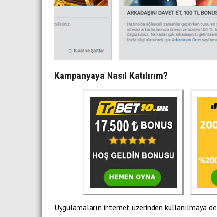
Kampanyaya Nasıl Katılırım?
Uygulamaların internet üzerinden kullanılmaya dev