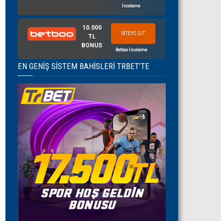
İnceleme
10.000
SİTEYE GİT
TL
BONUS
Betboo İnceleme
EN GENIŞ SISTEM BAHISLERI TRBET’TE