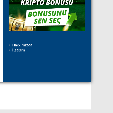
Hakkımızda
İletişim