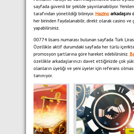
sayfada güvenli bir şekilde yayınlanabiliyor. Yenil
tarafından yönetildiği biliniyor.
Hazino
arkadaşını 
her birinden faydalanabilir, direkt olarak casino ve
yapabilirsiniz.
00774 lisans numarası bulunan sayfada Türk Lirası, 
Özellikle aktif durumdaki sayfada her türlü içerik
promosyon şartlarına göre hareket edebilirsiniz.
Ba
özellikle arkadaşlarınızı davet ettiğinizde çok yük
olanların üyeliği ve yeni üyeler için referans ol
tanınıyor.