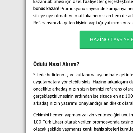
kazanılabilmesi için özel faaliyetler gerçekleştirile
bonus kazan!
Promosyonu sayesinde kampanya herkes
siteye üye olmalı ve mutlaka hem sizin hem de ark
Referansınızla gelen kişinin yaptığı yatırım sonras
HAZİNO TAVSİYE 
Ödülü Nasıl Alırım?
Sitede belirlenmiş ve kullanıma uygun hale getiril
uygulamalara yönelebilirsiniz.
Hazino arkadaşını d
öncelikle arkadaşınızın sizin isminizi referans ola
gerçekleştirilmesinin ardından ise sitede en az 100
arkadaşınızın yatırımı onaylandığı an direkt olarak
Çekimini hemen yapmanıza izin verilmediğini unutm
100 Türk Lirası olarak verilen promosyonda casino 
olacak şekilde yapmanız
canlı bahis siteleri
kuralla