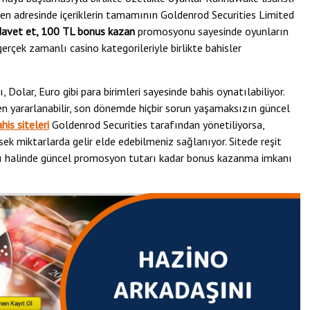
enen adresinde içeriklerin tamamının Goldenrod Securities Limited
davet et, 100 TL bonus kazan
promosyonu sayesinde oyunların
 gerçek zamanlı casino kategorileriyle birlikte bahisler
Dolar, Euro gibi para birimleri sayesinde bahis oynatılabiliyor.
ten yararlanabilir, son dönemde hiçbir sorun yaşamaksızın güncel
his siteleri
Goldenrod Securities tarafından yönetiliyorsa,
sek miktarlarda gelir elde edebilmeniz sağlanıyor. Sitede reşit
ması halinde güncel promosyon tutarı kadar bonus kazanma imkanı