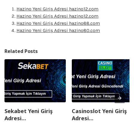
Hazino Yeni Giriş Adresi hazino12.com
Hazino Yeni Giriş Adresi hazino12.com
Hazino Yeni Giriş Adresi hazino88.com
Hazino Yeni Giriş Adresi hazino80.com
Related Posts
Sekabet Yeni Giriş
Casinoslot Yeni Giriş
Adresi
Adresi
Sekabet267.com
casinoslot17.com