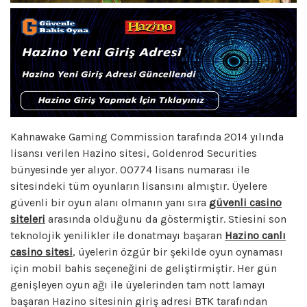
Kahnawake Gaming Commission tarafında 2014 yılında
lisansı verilen Hazino sitesi, Goldenrod Securities
bünyesinde yer alıyor. 00774 lisans numarası ile
sitesindeki tüm oyunların lisansını almıştır. Üyelere
güvenli bir oyun alanı olmanın yanı sıra
güvenli casino
siteleri
arasında olduğunu da göstermiştir. Stiesini son
teknolojik yenilikler ile donatmayı başaran
Hazino canlı
casino sitesi
, üyelerin özgür bir şekilde oyun oynaması
için mobil bahis seçeneğini de geliştirmiştir. Her gün
genişleyen oyun ağı ile üyelerinden tam nott lamayı
başaran Hazino sitesinin giriş adresi BTK tarafından