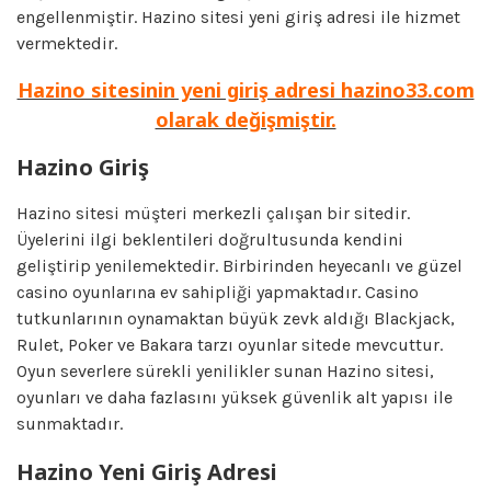
engellenmiştir. Hazino sitesi yeni giriş adresi ile hizmet
vermektedir.
Hazino sitesinin yeni giriş adresi hazino33.com
olarak değişmiştir.
Hazino Giriş
Hazino sitesi müşteri merkezli çalışan bir sitedir.
Üyelerini ilgi beklentileri doğrultusunda kendini
geliştirip yenilemektedir. Birbirinden heyecanlı ve güzel
casino oyunlarına ev sahipliği yapmaktadır. Casino
tutkunlarının oynamaktan büyük zevk aldığı Blackjack,
Rulet, Poker ve Bakara tarzı oyunlar sitede mevcuttur.
Oyun severlere sürekli yenilikler sunan Hazino sitesi,
oyunları ve daha fazlasını yüksek güvenlik alt yapısı ile
sunmaktadır.
Hazino Yeni Giriş Adresi