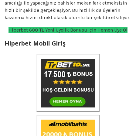
aracılığı ile yapacağınız bahisler mekan fark etmeksizin
hızlı bir şekilde gerçekleşiyor. Bu hızlılık da üyelerin
kazanma hızını direkt olarak olumlu bir şekilde etkiliyor.
Hiperbet 600 TL Yeni Üyelik Bonusu İçin Hemen Üye Ol
Hiperbet Mobil Giriş