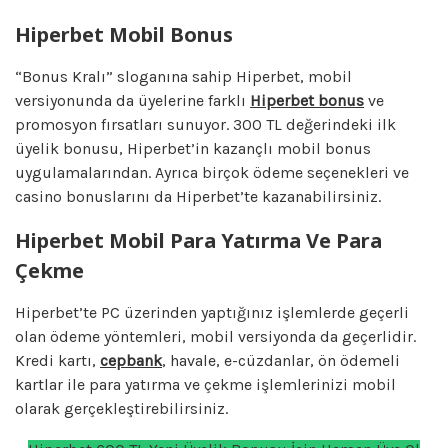
Hiperbet Mobil Bonus
“Bonus Kralı” sloganına sahip Hiperbet, mobil
versiyonunda da üyelerine farklı
Hiperbet bonus
ve
promosyon fırsatları sunuyor. 300 TL değerindeki ilk
üyelik bonusu, Hiperbet’in kazançlı mobil bonus
uygulamalarından. Ayrıca birçok ödeme seçenekleri ve
casino bonuslarını da Hiperbet’te kazanabilirsiniz.
Hiperbet Mobil Para Yatırma Ve Para
Çekme
Hiperbet’te PC üzerinden yaptığınız işlemlerde geçerli
olan ödeme yöntemleri, mobil versiyonda da geçerlidir.
Kredi kartı,
cepbank
, havale, e-cüzdanlar, ön ödemeli
kartlar ile para yatırma ve çekme işlemlerinizi mobil
olarak gerçekleştirebilirsiniz.