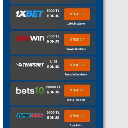
8000 TL
SİTEYE GİT
BONUS
1xbet İnceleme
7500 TL
SİTEYE GİT
BONUS
Youwin İnceleme
% 15
SİTEYE GİT
BONUS
Tempobet İnceleme
20000 TL
SİTEYE GİT
BONUS
Bets10 İnceleme
6000 TL
SİTEYE GİT
BONUS
Superbahis