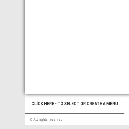
CLICK HERE - TO SELECT OR CREATE A MENU
© All rights reserved.