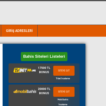
GIRIŞ ADRESLERI
Bahis Siteleri Listeleri
17500 TL
SİTEYE GİT
BONUS
Trbet İnceleme
20000 TL
SİTEYE GİT
BONUS
Mobilbahis
İnceleme