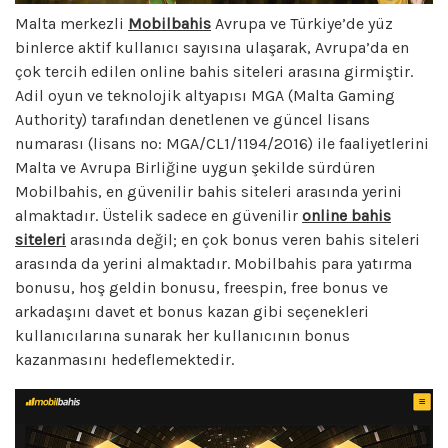
Malta merkezli
Mobilbahis
Avrupa ve Türkiye’de yüz
binlerce aktif kullanıcı sayısına ulaşarak, Avrupa’da en
çok tercih edilen online bahis siteleri arasına girmiştir.
Adil oyun ve teknolojik altyapısı MGA (Malta Gaming
Authority) tarafından denetlenen ve güncel lisans
numarası (lisans no: MGA/CL1/1194/2016) ile faaliyetlerini
Malta ve Avrupa Birliğine uygun şekilde sürdüren
Mobilbahis, en güvenilir bahis siteleri arasında yerini
almaktadır. Üstelik sadece en güvenilir
online bahis
siteleri
arasında değil; en çok bonus veren bahis siteleri
arasında da yerini almaktadır. Mobilbahis para yatırma
bonusu, hoş geldin bonusu, freespin, free bonus ve
arkadaşını davet et bonus kazan gibi seçenekleri
kullanıcılarına sunarak her kullanıcının bonus
kazanmasını hedeflemektedir.