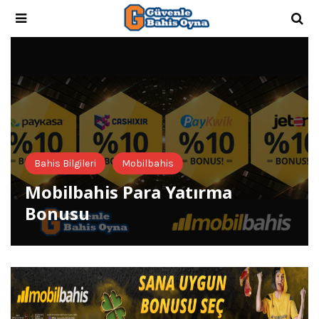
Bahis Bilgileri
Mobilbahis
Mobilbahis Para Yatırma
Bonusu