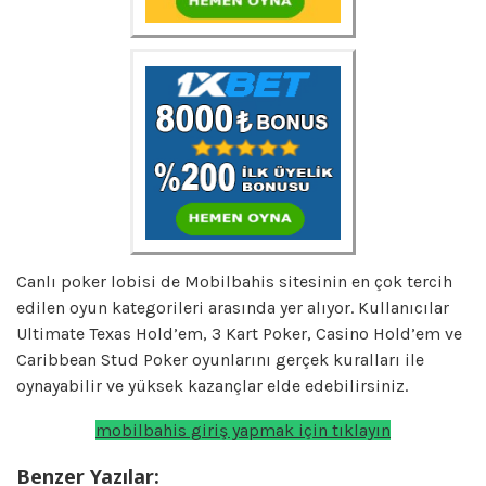
Canlı poker lobisi de Mobilbahis sitesinin en çok tercih
edilen oyun kategorileri arasında yer alıyor. Kullanıcılar
Ultimate Texas Hold’em, 3 Kart Poker, Casino Hold’em ve
Caribbean Stud Poker oyunlarını gerçek kuralları ile
oynayabilir ve yüksek kazançlar elde edebilirsiniz.
mobilbahis giriş yapmak için tıklayın
Benzer Yazılar: