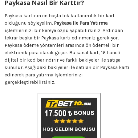
Paykasa Nasıl Bir Karttır?
Paykasa kartının en başta tek kullanımlık bir kart
olduğunu söyleyelim.
Paykasa ile Para Yatırma
işlemlerinizi bir kereye özgü yapabilirsiniz. Ardından
tekrar başka bir Paykasa kartı edinmeniz gerekiyor.
Paykasa ödeme yöntemleri arasında ön ödemeli bir
elektronik para olarak geçer. Bu sanal kart, 16 haneli
dijital bir kod barındırır ve farklı bakiyeler ile satışa
sunulur. Aşağıdaki bakiyeler ile satılan bir Paykasa kartı
edinerek para yatırma işlemlerinizi
gerçekleştirebilirsiniz.