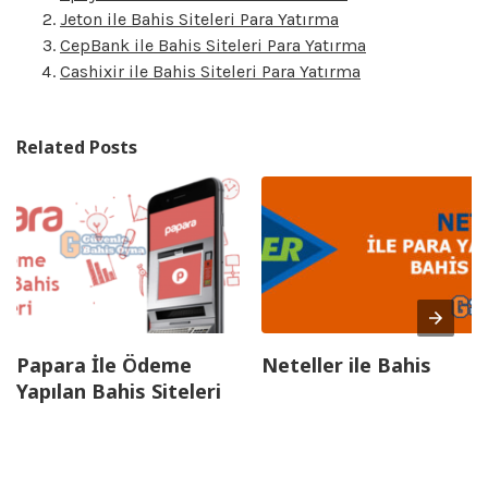
Jeton ile Bahis Siteleri Para Yatırma
CepBank ile Bahis Siteleri Para Yatırma
Cashixir ile Bahis Siteleri Para Yatırma
Related Posts
Papara İle Ödeme
Neteller ile Bahis
Yapılan Bahis Siteleri