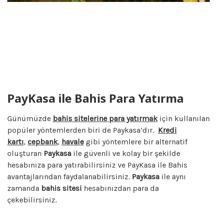
PayKasa ile Bahis Para Yatırma
Günümüzde
bahis sitelerine para yatırmak
için kullanılan
popüler yöntemlerden biri de Paykasa’dır.
Kredi
kartı
,
cepbank
,
havale
gibi yöntemlere bir alternatif
oluşturan
Paykasa
ile güvenli ve kolay bir şekilde
hesabınıza para yatırabilirsiniz ve PayKasa ile Bahis
avantajlarından faydalanabilirsiniz.
Paykasa
ile aynı
zamanda
bahis sitesi
hesabınızdan para da
çekebilirsiniz.