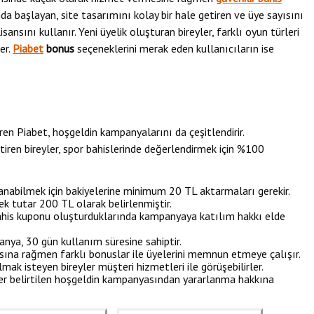
da başlayan, site tasarımını kolay bir hale getiren ve üye sayısını
nsını kullanır. Yeni üyelik oluşturan bireyler, farklı oyun türleri
er.
Piabet
bonus
seçeneklerini merak eden kullanıcıların ise
en Piabet, hoşgeldin kampanyalarını da çeşitlendirir.
iren bireyler, spor bahislerinde değerlendirmek için %100
anabilmek için bakiyelerine minimum 20 TL aktarmaları gerekir.
k tutar 200 TL olarak belirlenmiştir.
bahis kuponu oluşturduklarında kampanyaya katılım hakkı elde
anya, 30 gün kullanım süresine sahiptir.
sına rağmen farklı bonuslar ile üyelerini memnun etmeye çalışır.
ak isteyen bireyler müşteri hizmetleri ile görüşebilirler.
efer belirtilen hoşgeldin kampanyasından yararlanma hakkına