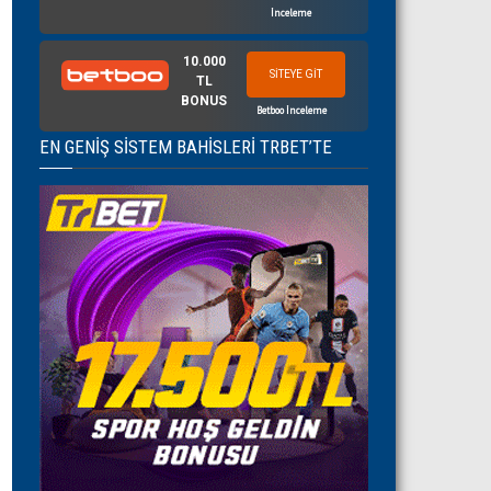
İnceleme
10.000
SİTEYE GİT
TL
BONUS
Betboo İnceleme
EN GENIŞ SISTEM BAHISLERI TRBET’TE