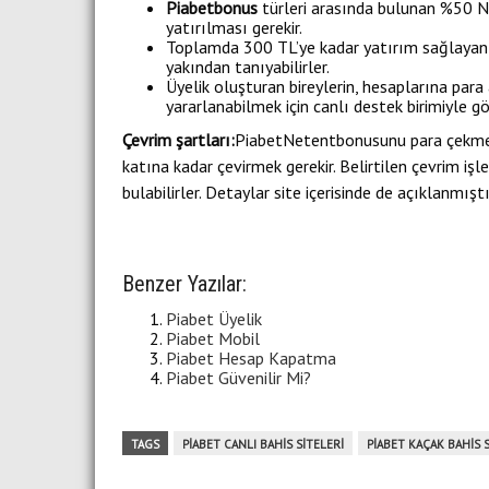
Piabetbonus
türleri arasında bulunan %50 N
yatırılması gerekir.
Toplamda 300 TL’ye kadar yatırım sağlayan üy
yakından tanıyabilirler.
Üyelik oluşturan bireylerin, hesaplarına par
yararlanabilmek için canlı destek birimiyle gö
Çevrim şartları:
PiabetNetentbonusunu para çekme i
katına kadar çevirmek gerekir. Belirtilen çevrim i
bulabilirler. Detaylar site içerisinde de açıklanmıştı
Benzer Yazılar:
Piabet Üyelik
Piabet Mobil
Piabet Hesap Kapatma
Piabet Güvenilir Mi?
TAGS
PIABET CANLI BAHIS SITELERI
PIABET KAÇAK BAHIS S