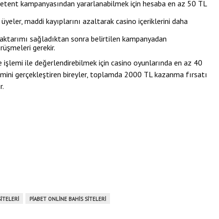
etent kampanyasından yararlanabilmek için hesaba en az 50 TL
eler, maddi kayıplarını azaltarak casino içeriklerini daha
a aktarımı sağladıktan sonra belirtilen kampanyadan
rüşmeleri gerekir.
şlemi ile değerlendirebilmek için casino oyunlarında en az 40
şlemini gerçekleştiren bireyler, toplamda 2000 TL kazanma fırsatı
r.
ITELERI
PIABET ONLINE BAHIS SITELERI