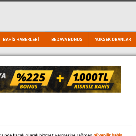
BAHIS HABERLERI
BEDAVA BONUS
YÜKSEK ORANLAR
çerisinde kaçak olarak hizmet vermesine rağmen
güvenilir bahis