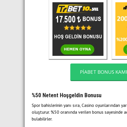
PİABET BONUS KAMP
%50 Netent Hoşgeldin Bonusu
Spor bahislerinin yanı sıra, Casino oyunlarından yar
oluşturur. %50 oranında verilen bonus sayesinde ac
bulabilirler.