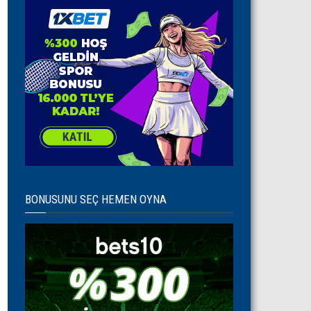
BONUSUNU SEÇ HEMEN OYNA