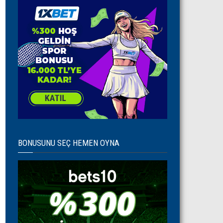
BONUSUNU SEÇ HEMEN OYNA