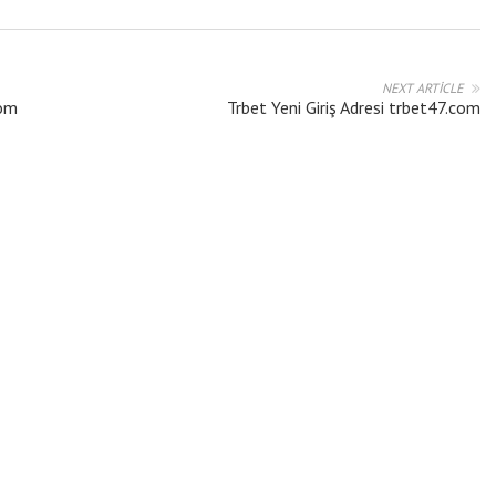
NEXT ARTICLE
com
Trbet Yeni Giriş Adresi trbet47.com