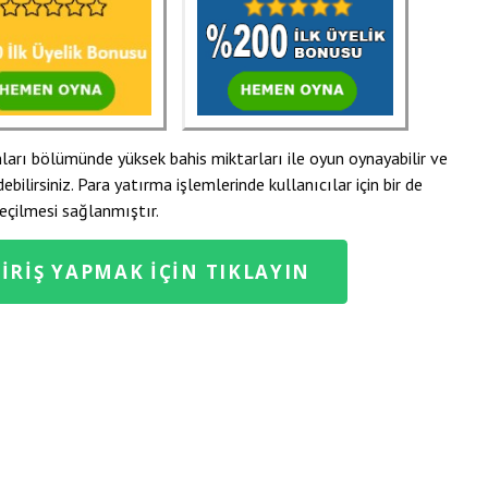
nları bölümünde yüksek bahis miktarları ile oyun oynayabilir ve
bilirsiniz. Para yatırma işlemlerinde kullanıcılar için bir de
eçilmesi sağlanmıştır.
GIRIŞ YAPMAK IÇIN TIKLAYIN