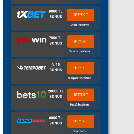
8000 TL
SİTEYE GİT
BONUS
1xbet İnceleme
7500 TL
SİTEYE GİT
BONUS
Youwin İnceleme
% 15
SİTEYE GİT
BONUS
Tempobet İnceleme
20000 TL
SİTEYE GİT
BONUS
Bets10 İnceleme
6000 TL
SİTEYE GİT
BONUS
Superbahis