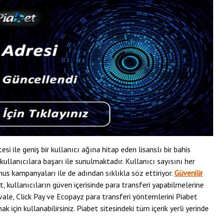
si ile geniş bir kullanıcı ağına hitap eden lisanslı bir bahis
 kullanıcılara başarı ile sunulmaktadır. Kullanıcı sayısını her
nus kampanyaları ile de adından sıklıkla söz ettiriyor.
Güvenilir
t, kullanıcıların güven içerisinde para transferi yapabilmelerine
ale, Click Pay ve Ecopayz para transferi yöntemlerini Piabet
 için kullanabilirsiniz. Piabet sitesindeki tüm içerik yerli yerinde