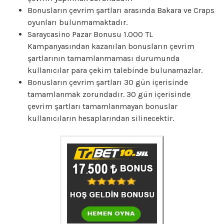
Bonusların çevrim şartları arasında Bakara ve Craps
oyunları bulunmamaktadır.
Saraycasino Pazar Bonusu 1.000 TL
Kampanyasından kazanılan bonusların çevrim
şartlarının tamamlanmaması durumunda
kullanıcılar para çekim talebinde bulunamazlar.
Bonusların çevrim şartları 30 gün içerisinde
tamamlanmak zorundadır. 30 gün içerisinde
çevrim şartları tamamlanmayan bonuslar
kullanıcıların hesaplarından silinecektir.