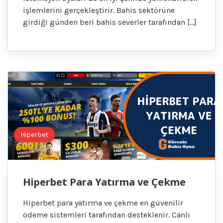
işlemlerini gerçekleştirir. Bahis sektörüne
girdiği günden beri bahis severler tarafından […]
Hiperbet
Hiperbet Para Yatırma ve Çekme
Hiperbet para yatırma ve çekme en güvenilir
ödeme sistemleri tarafından desteklenir. Canlı