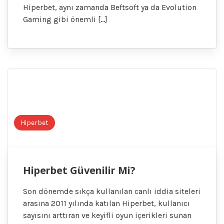
Hiperbet, aynı zamanda Beftsoft ya da Evolution
Gaming gibi önemli […]
Hiperbet
Hiperbet Güvenilir Mi?
Son dönemde sıkça kullanılan canlı iddia siteleri
arasına 2011 yılında katılan Hiperbet, kullanıcı
sayısını arttıran ve keyifli oyun içerikleri sunan