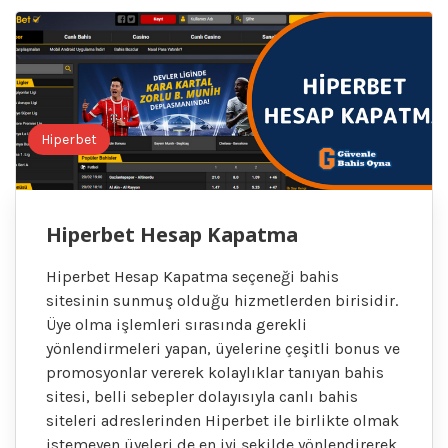
Hiperbet
Hiperbet Hesap Kapatma
Hiperbet Hesap Kapatma seçeneği bahis
sitesinin sunmuş olduğu hizmetlerden birisidir.
Üye olma işlemleri sırasında gerekli
yönlendirmeleri yapan, üyelerine çeşitli bonus ve
promosyonlar vererek kolaylıklar tanıyan bahis
sitesi, belli sebepler dolayısıyla canlı bahis
siteleri adreslerinden Hiperbet ile birlikte olmak
istemeyen üyeleri de en iyi şekilde yönlendirerek