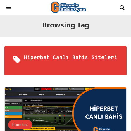
Browsing Tag
Hiperbet Canlı Bahis Siteleri
Hiperbet