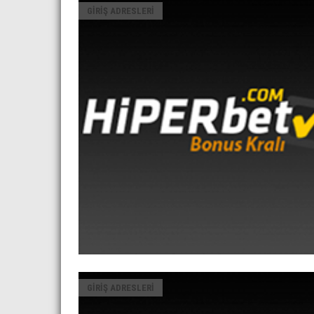
GIRIŞ ADRESLERI
GIRIŞ ADRESLERI