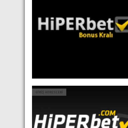
GIRIŞ ADRESLERI