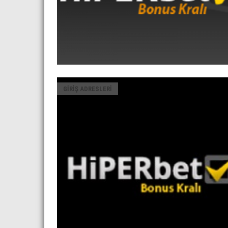
GIRIŞ ADRESLERI