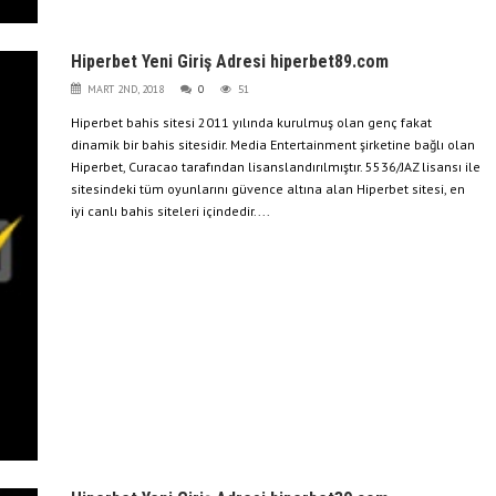
Hiperbet Yeni Giriş Adresi hiperbet89.com
MART 2ND, 2018
0
51
Hiperbet bahis sitesi 2011 yılında kurulmuş olan genç fakat
dinamik bir bahis sitesidir. Media Entertainment şirketine bağlı olan
Hiperbet, Curacao tarafından lisanslandırılmıştır. 5536/JAZ lisansı ile
sitesindeki tüm oyunlarını güvence altına alan Hiperbet sitesi, en
iyi canlı bahis siteleri içindedir....