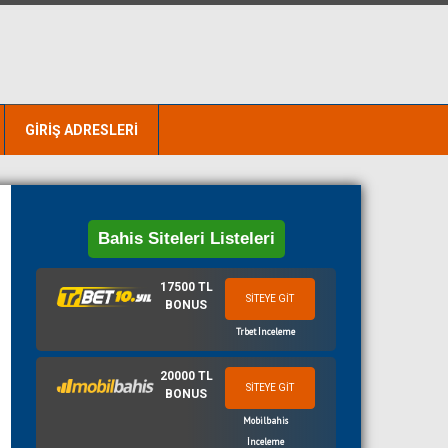
GIRIŞ ADRESLERI
Bahis Siteleri Listeleri
17500 TL
SİTEYE GİT
BONUS
Trbet İnceleme
20000 TL
SİTEYE GİT
BONUS
Mobilbahis
İnceleme