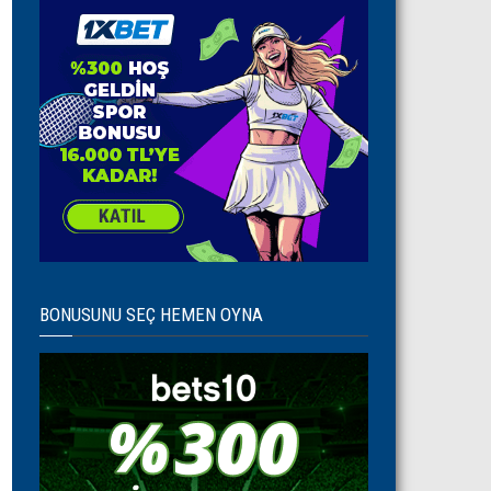
BONUSUNU SEÇ HEMEN OYNA