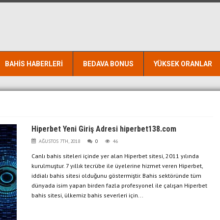
BAHIS HABERLERI
BEDAVA BONUS
YÜKSEK ORANLAR
Hiperbet Yeni Giriş Adresi hiperbet138.com
AĞUSTOS 7TH, 2018
0
46
Canlı bahis siteleri içinde yer alan Hiperbet sitesi, 2011 yılında
kurulmuştur. 7 yıllık tecrübe ile üyelerine hizmet veren Hiperbet,
iddialı bahis sitesi olduğunu göstermiştir. Bahis sektöründe tüm
dünyada isim yapan birden fazla profesyonel ile çalışan Hiperbet
bahis sitesi, ülkemiz bahis severleri için...