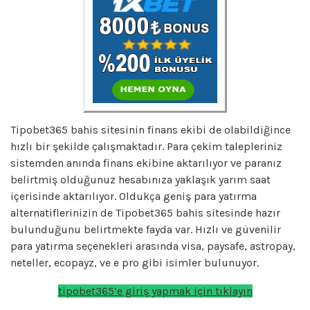
Tipobet365 bahis sitesinin finans ekibi de olabildiğince
hızlı bir şekilde çalışmaktadır. Para çekim talepleriniz
sistemden anında finans ekibine aktarılıyor ve paranız
belirtmiş olduğunuz hesabınıza yaklaşık yarım saat
içerisinde aktarılıyor. Oldukça geniş para yatırma
alternatiflerinizin de Tipobet365 bahis sitesinde hazır
bulunduğunu belirtmekte fayda var. Hızlı ve güvenilir
para yatırma seçenekleri arasında visa, paysafe, astropay,
neteller, ecopayz, ve e pro gibi isimler bulunuyor.
tipobet365’e giriş yapmak için tıklayın