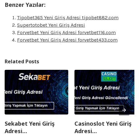
Benzer Yazılar:
Tipobet365 Yeni Giriş Adresi tipobet882.com
Supertotobet Yeni Giriş Adresi
Forvetbet Yeni Giriş Adresi forvetbet116.com
Forvetbet Yeni Giriş Adresi forvetbet433.com
Related Posts
Sekabet Yeni Giriş
Casinoslot Yeni Giriş
Adresi
Adresi
Sekabet267.com
casinoslot17.com