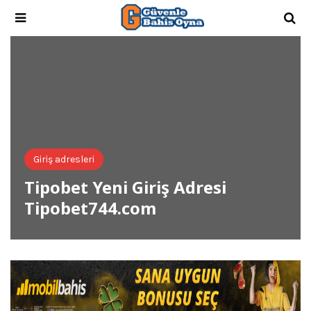
Giriş adresleri
Tipobet Yeni Giriş Adresi
Tipobet744.com