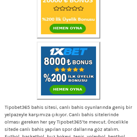
Tipobet365 bahis sitesi, canlı bahis oyunlarında geniş bir
yelpazeyle karşımıza çıkıyor. Canlı bahis sitelerinde
olması gereken her şey Tipobet365’te mevcut. Öncelikle
sitede canlı bahis yapılan spor dallarına göz atalım.
Futbol, basketbol, buz hokeyi, tenis, voleybol, hentbol,