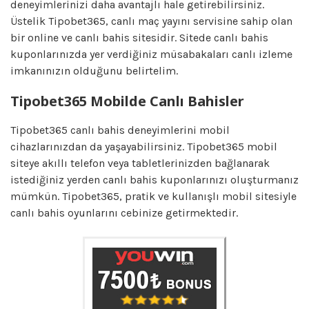
deneyimlerinizi daha avantajlı hale getirebilirsiniz.
Üstelik Tipobet365, canlı maç yayını servisine sahip olan
bir online ve canlı bahis sitesidir. Sitede canlı bahis
kuponlarınızda yer verdiğiniz müsabakaları canlı izleme
imkanınızın olduğunu belirtelim.
Tipobet365 Mobilde Canlı Bahisler
Tipobet365 canlı bahis deneyimlerini mobil
cihazlarınızdan da yaşayabilirsiniz. Tipobet365 mobil
siteye akıllı telefon veya tabletlerinizden bağlanarak
istediğiniz yerden canlı bahis kuponlarınızı oluşturmanız
mümkün. Tipobet365, pratik ve kullanışlı mobil sitesiyle
canlı bahis oyunlarını cebinize getirmektedir.