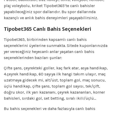
plaj voleybolu, kriket Tipobet365’te canlı bahisler
yapabileceğiniz spor dallarıdır. Bu spor dallarında
kazançlı ve anlık bahis deneyimleri yaşayabilirsiniz.
Tipobet365 Canlı Bahis Seçenekleri
Tipobet365, birbirinden kapsamlı canlı bahis
seçeneklerini üyelerine sunmakta. Sitede kuponlarınızda
yer vereceğiniz heyecanlı anlar yaşatan canlı bahis
seçeneklerinden bazıları şunlar:
Çifte şans, çeyrekteki goller, kaç fark atar, asya handikap,
4.çeyrek handikap, 60 sayıya ilk hangi takım ulaşır, maç
uzatmaya gidecek mi, alt/üst, toplam gol, maç sonucu,
üçlü handikap, çifte şans, toplam gol sayısı, tek/çift,
doğru skor, ilk yarı kazananı, çeyrek kazananları, korner
bahisleri, sırdaki gol, set betting, sıralı ikili/üçlü…
Bu bahis seçenekleri ve daha fazlasıyla canlı bahis