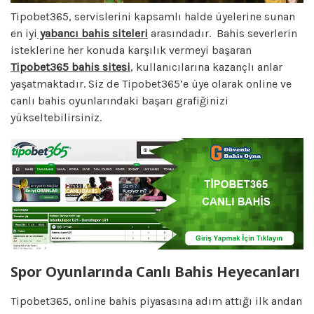
Tipobet365, servislerini kapsamlı halde üyelerine sunan
en iyi
yabancı bahis siteleri
arasındadır. Bahis severlerin
isteklerine her konuda karşılık vermeyi başaran
Tipobet365 bahis sitesi
, kullanıcılarına kazançlı anlar
yaşatmaktadır. Siz de Tipobet365’e üye olarak online ve
canlı bahis oyunlarındaki başarı grafiğinizi
yükseltebilirsiniz.
Spor Oyunlarında Canlı Bahis Heyecanları
Tipobet365, online bahis piyasasına adım attığı ilk andan