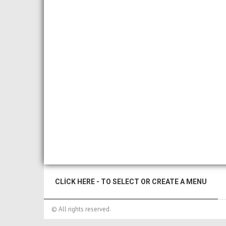
CLICK HERE - TO SELECT OR CREATE A MENU
© All rights reserved.