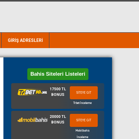
GIRIŞ ADRESLERI
Bahis Siteleri Listeleri
17500 TL
SİTEYE GİT
BONUS
Trbet İnceleme
20000 TL
SİTEYE GİT
BONUS
Mobilbahis
İnceleme