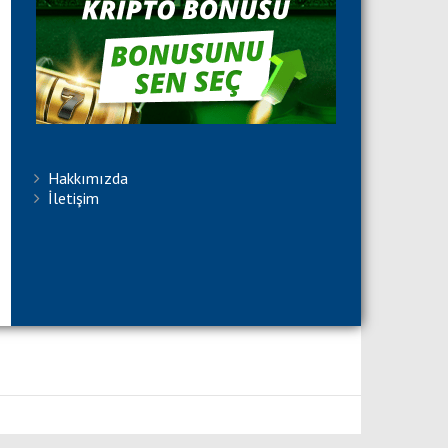
Hakkımızda
İletişim