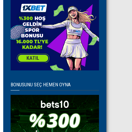
BONUSUNU SEÇ HEMEN OYNA