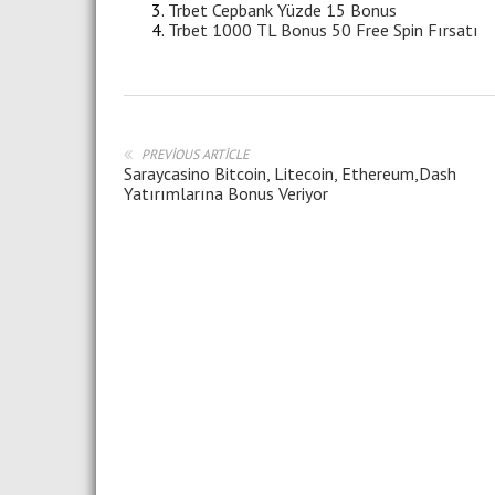
Trbet Cepbank Yüzde 15 Bonus
Trbet 1000 TL Bonus 50 Free Spin Fırsatı
PREVIOUS ARTICLE
Saraycasino Bitcoin, Litecoin, Ethereum,Dash
Yatırımlarına Bonus Veriyor