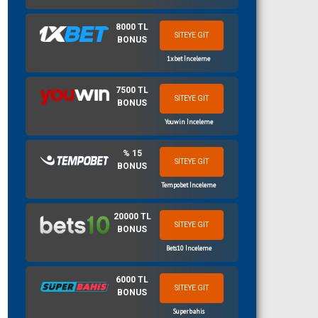
8000 TL
SİTEYE GİT
BONUS
1xbet İnceleme
7500 TL
SİTEYE GİT
BONUS
Youwin İnceleme
% 15
SİTEYE GİT
BONUS
Tempobet İnceleme
20000 TL
SİTEYE GİT
BONUS
Bets10 İnceleme
6000 TL
SİTEYE GİT
BONUS
Superbahis