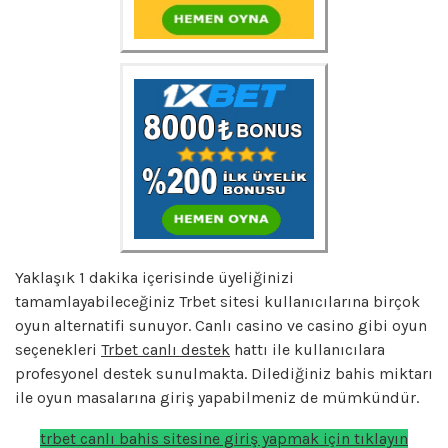
Yaklaşık 1 dakika içerisinde üyeliğinizi
tamamlayabileceğiniz Trbet sitesi kullanıcılarına birçok
oyun alternatifi sunuyor. Canlı casino ve casino gibi oyun
seçenekleri
Trbet canlı destek
hattı ile kullanıcılara
profesyonel destek sunulmakta. Dilediğiniz bahis miktarı
ile oyun masalarına giriş yapabilmeniz de mümkündür.
trbet canlı bahis sitesine giriş yapmak için tıklayın