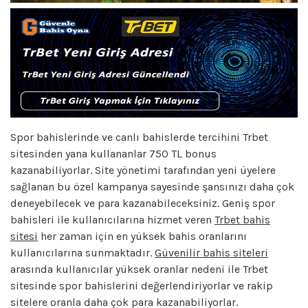
Spor bahislerinde ve canlı bahislerde tercihini Trbet
sitesinden yana kullananlar 750 TL bonus
kazanabiliyorlar. Site yönetimi tarafından yeni üyelere
sağlanan bu özel kampanya sayesinde şansınızı daha çok
deneyebilecek ve para kazanabileceksiniz. Geniş spor
bahisleri ile kullanıcılarına hizmet veren
Trbet bahis
sitesi
her zaman için en yüksek bahis oranlarını
kullanıcılarına sunmaktadır.
Güvenilir bahis siteleri
arasında kullanıcılar yüksek oranlar nedeni ile Trbet
sitesinde spor bahislerini değerlendiriyorlar ve rakip
sitelere oranla daha çok para kazanabiliyorlar.