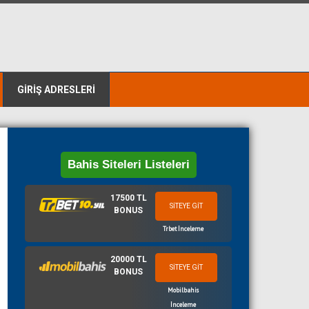
GIRIŞ ADRESLERI
Bahis Siteleri Listeleri
17500 TL
SİTEYE GİT
BONUS
Trbet İnceleme
20000 TL
SİTEYE GİT
BONUS
Mobilbahis
İnceleme