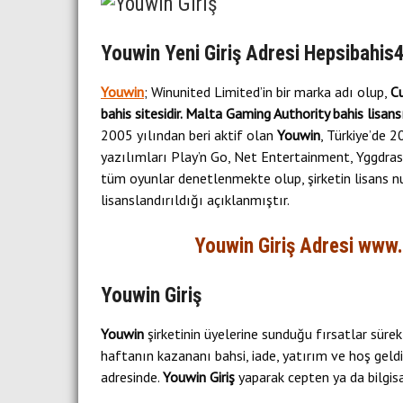
Youwin Yeni Giriş Adresi Hepsibahis
Youwin
; Winunited Limited’in bir marka adı olup,
Cu
bahis sitesidir. Malta Gaming Authority bahis lisan
2005 yılından beri aktif olan
Youwin
, Türkiye’de 2
yazılımları Play’n Go, Net Entertainment, Yggdra
tüm oyunlar denetlenmekte olup, şirketin lisans 
lisanslandırıldığı açıklanmıştır.
Youwin Giriş Adresi www
Youwin Giriş
Youwin
şirketinin üyelerine sunduğu fırsatlar sürek
haftanın kazananı bahsi, iade, yatırım ve hoş geldi
adresinde.
Youwin Giriş
yaparak cepten ya da bilgisa