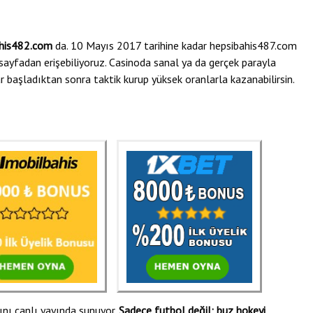
his482.com
da. 10 Mayıs 2017 tarihine kadar hepsibahis487.com
 sayfadan erişebiliyoruz. Casinoda sanal ya da gerçek parayla
r başladıktan sonra taktik kurup yüksek oranlarla kazanabilirsin.
ını canlı yayında sunuyor.
Sadece futbol değil; buz hokeyi,