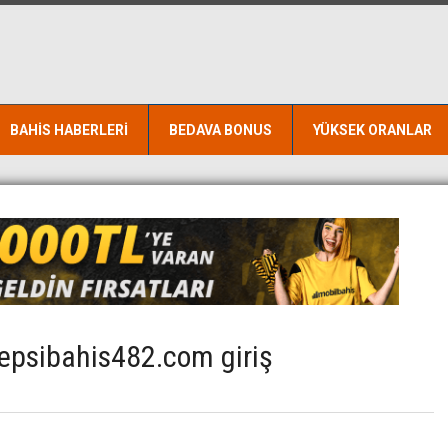
BAHIS HABERLERI
BEDAVA BONUS
YÜKSEK ORANLAR
Hepsibahis482.com giriş