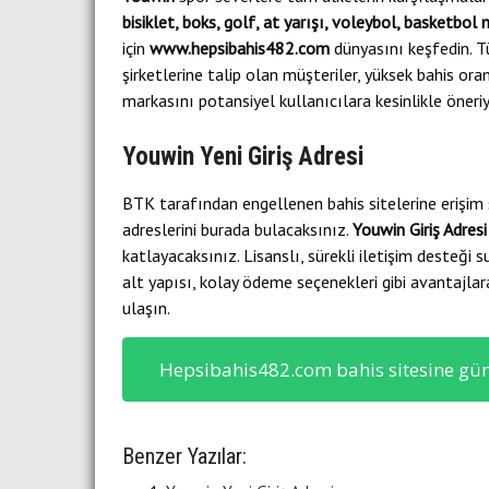
bisiklet, boks, golf, at yarışı, voleybol, basketbol
için
www.hepsibahis482.com
dünyasını keşfedin. Tü
şirketlerine talip olan müşteriler, yüksek bahis oran
markasını potansiyel kullanıcılara kesinlikle öneri
Youwin Yeni Giriş Adresi
BTK tarafından engellenen bahis sitelerine erişim
adreslerini burada bulacaksınız.
Youwin Giriş Adresi
katlayacaksınız. Lisanslı, sürekli iletişim desteği s
alt yapısı, kolay ödeme seçenekleri gibi avantajla
ulaşın.
Hepsibahis482.com bahis sitesine günc
Benzer Yazılar: