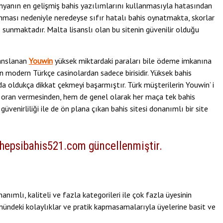
ünyanın en gelişmiş bahis yazılımlarını kullanmasıyla hatasından
anması nedeniyle neredeyse sıfır hatalı bahis oynatmakta, skorlar
ı sunmaktadır. Malta lisanslı olan bu sitenin güvenilir olduğu
sanslanan
Youwin
yüksek miktardaki paraları bile ödeme imkanına
en modern Türkçe casinolardan sadece birisidir. Yüksek bahis
a oldukça dikkat çekmeyi başarmıştır. Türk müşterilerin Youwin’ i
oran vermesinden, hem de genel olarak her maça tek bahis
venirliliği ile de ön plana çıkan bahis sitesi donanımlı bir site
.hepsibahis521.com güncellenmiştir.
ımlı, kaliteli ve fazla kategorileri ile çok fazla üyesinin
mündeki kolaylıklar ve pratik kapmasamalarıyla üyelerine basit ve