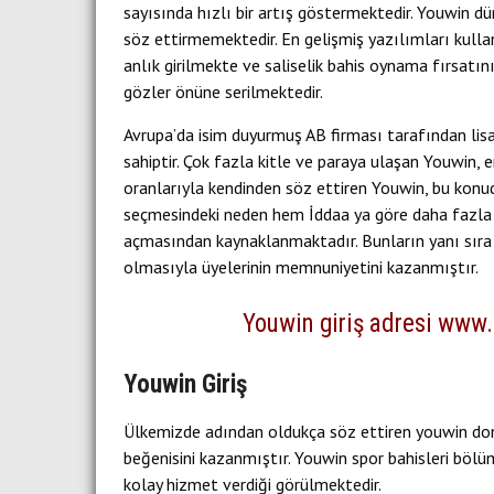
sayısında hızlı bir artış göstermektedir. Youwin d
söz ettirmemektedir. En gelişmiş yazılımları kull
anlık girilmekte ve saliselik bahis oynama fırsatın
gözler önüne serilmektedir.
Avrupa’da isim duyurmuş AB firması tarafından li
sahiptir. Çok fazla kitle ve paraya ulaşan Youwin, 
oranlarıyla kendinden söz ettiren Youwin, bu konud
seçmesindeki neden hem İddaa ya göre daha fazla 
açmasından kaynaklanmaktadır. Bunların yanı sıra gü
olmasıyla üyelerinin memnuniyetini kazanmıştır.
Youwin giriş adresi www
Youwin Giriş
Ülkemizde adından oldukça söz ettiren youwin donan
beğenisini kazanmıştır. Youwin spor bahisleri bölü
kolay hizmet verdiği görülmektedir.