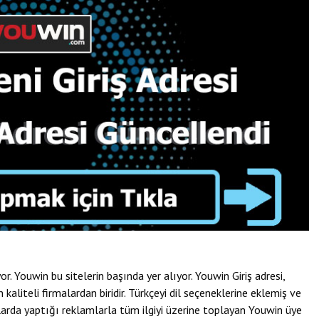
or. Youwin bu sitelerin başında yer alıyor. Youwin Giriş adresi,
aliteli firmalardan biridir. Türkçeyi dil seçeneklerine eklemiş ve
larda yaptığı reklamlarla tüm ilgiyi üzerine toplayan Youwin üye