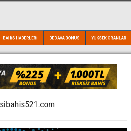
BAHIS HABERLERI
BEDAVA BONUS
YÜKSEK ORANLAR
epsibahis521.com