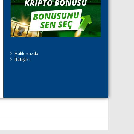
Hakkımızda
İletişim