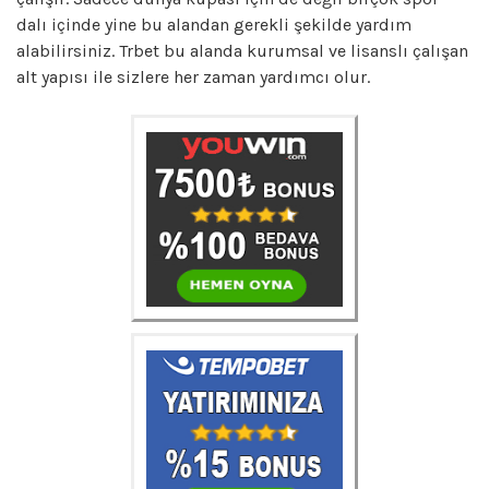
dalı içinde yine bu alandan gerekli şekilde yardım
alabilirsiniz. Trbet bu alanda kurumsal ve lisanslı çalışan
alt yapısı ile sizlere her zaman yardımcı olur.