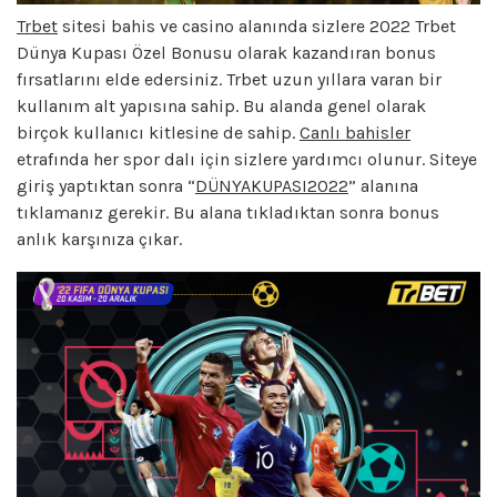
Trbet
sitesi bahis ve casino alanında sizlere 2022 Trbet
Dünya Kupası Özel Bonusu olarak kazandıran bonus
fırsatlarını elde edersiniz. Trbet uzun yıllara varan bir
kullanım alt yapısına sahip. Bu alanda genel olarak
birçok kullanıcı kitlesine de sahip.
Canlı bahisler
etrafında her spor dalı için sizlere yardımcı olunur. Siteye
giriş yaptıktan sonra “
DÜNYAKUPASI2022
” alanına
tıklamanız gerekir. Bu alana tıkladıktan sonra bonus
anlık karşınıza çıkar.