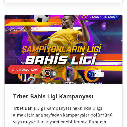
Uncategorized
Trbet Bahis Ligi Kampanyası
Trbet Bahis Ligi Kampanyası hakkında bilgi
almak için ana sayfadan kampanyalar bölümünü
veya duyuruları ziyaret edebilirsiniz. Bununla