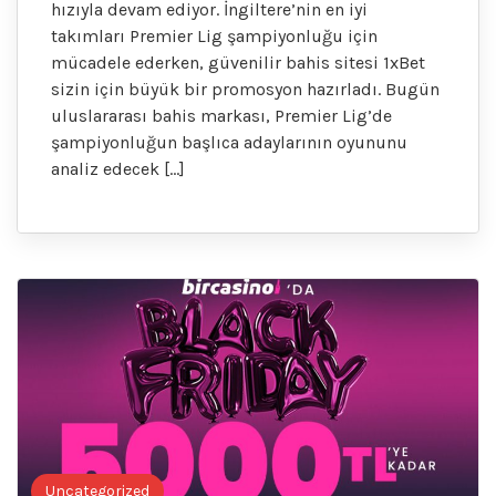
hızıyla devam ediyor. İngiltere’nin en iyi
takımları Premier Lig şampiyonluğu için
mücadele ederken, güvenilir bahis sitesi 1xBet
sizin için büyük bir promosyon hazırladı. Bugün
uluslararası bahis markası, Premier Lig’de
şampiyonluğun başlıca adaylarının oyununu
analiz edecek […]
Uncategorized