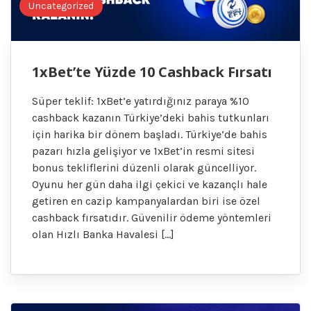
Uncategorized
1xBet’te Yüzde 10 Cashback Fırsatı
Süper teklif: 1xBet’e yatırdığınız paraya %10
cashback kazanın Türkiye’deki bahis tutkunları
için harika bir dönem başladı. Türkiye’de bahis
pazarı hızla gelişiyor ve 1xBet’in resmi sitesi
bonus tekliflerini düzenli olarak güncelliyor.
Oyunu her gün daha ilgi çekici ve kazançlı hale
getiren en cazip kampanyalardan biri ise özel
cashback fırsatıdır. Güvenilir ödeme yöntemleri
olan Hızlı Banka Havalesi […]