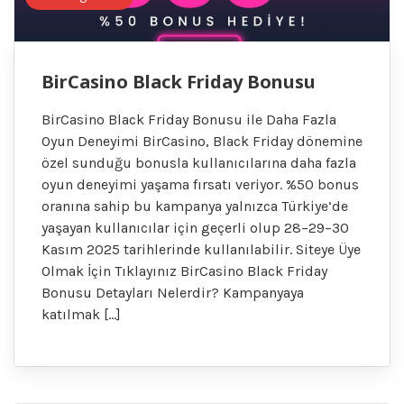
BirCasino Black Friday Bonusu
BirCasino Black Friday Bonusu ile Daha Fazla
Oyun Deneyimi BirCasino, Black Friday dönemine
özel sunduğu bonusla kullanıcılarına daha fazla
oyun deneyimi yaşama fırsatı veriyor. %50 bonus
oranına sahip bu kampanya yalnızca Türkiye’de
yaşayan kullanıcılar için geçerli olup 28–29–30
Kasım 2025 tarihlerinde kullanılabilir. Siteye Üye
Olmak İçin Tıklayınız BirCasino Black Friday
Bonusu Detayları Nelerdir? Kampanyaya
katılmak […]