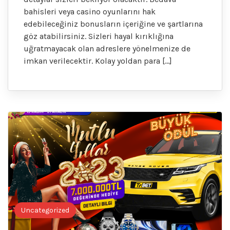
bahisleri veya casino oyunlarını hak
edebileceğiniz bonusların içeriğine ve şartlarına
göz atabilirsiniz. Sizleri hayal kırıklığına
uğratmayacak olan adreslere yönelmenize de
imkan verilecektir. Kolay yoldan para […]
Uncategorized