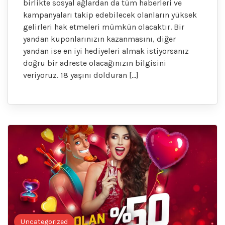
birlikte sosyal ağlardan da tüm haberleri ve
kampanyaları takip edebilecek olanların yüksek
gelirleri hak etmeleri mümkün olacaktır. Bir
yandan kuponlarınızın kazanmasını, diğer
yandan ise en iyi hediyeleri almak istiyorsanız
doğru bir adreste olacağınızın bilgisini
veriyoruz. 18 yaşını dolduran […]
Uncategorized