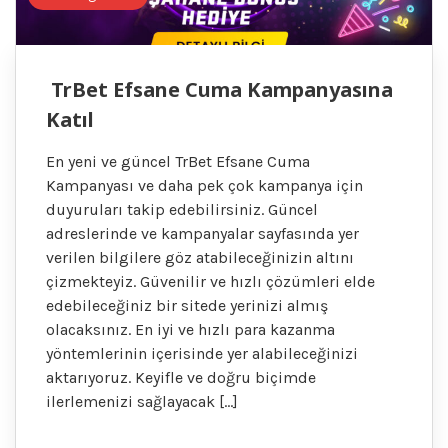
TrBet Efsane Cuma Kampanyasına
Katıl
En yeni ve güncel TrBet Efsane Cuma
Kampanyası ve daha pek çok kampanya için
duyuruları takip edebilirsiniz. Güncel
adreslerinde ve kampanyalar sayfasında yer
verilen bilgilere göz atabileceğinizin altını
çizmekteyiz. Güvenilir ve hızlı çözümleri elde
edebileceğiniz bir sitede yerinizi almış
olacaksınız. En iyi ve hızlı para kazanma
yöntemlerinin içerisinde yer alabileceğinizi
aktarıyoruz. Keyifle ve doğru biçimde
ilerlemenizi sağlayacak […]