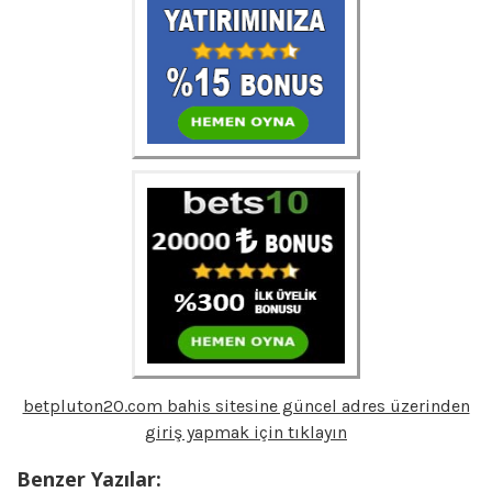
betpluton20.com bahis sitesine güncel adres üzerinden
giriş yapmak için tıklayın
Benzer Yazılar: