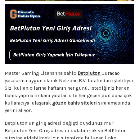
Master Gaming Lisans’ına sahip
Betpluton
Curacao
yasalarına uygun olarak Netzone B.V. tarafından işletiliyor.
Siz kullanıcılarına haftanın her günü, istediğiniz her an
bahis yapma imkanı yaratan site her geçen gün daha çok
kullanıcıya ulaşarak
gözde bahis siteleri
sıralamasında
yerini alıyor.
Betpluton’un giriş adresi değişti duydunuz mu?
Betpluton Yeni Giriş adresini bulabilmek ve BetPluton
sitesine gidebilmek için sitemizde bulunan linke