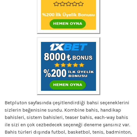
Betpluton sayfasında çeşitlendirdiği bahsi seçeneklerini
sizlerin beğenisine sundu. Kombine bahis, handikap
bahisleri, sistem bahisleri, teaser bahis, each-way bahis
ile sizi en çok cezbedecek seçeneği deneme şansınız var.
Bahis türleri dışında futbol, basketbol, tenis, badminton,