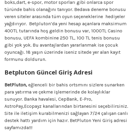
boks,dart, e-spor, motor sporları gibi onlarca spor
türünde bahis olanağını tanıyor. Bedava deneme bonusu
veren siteler arasında tüm oyun seçeneklerine hediyeler
yağdırıyor. Betpluton’da yeni hesap açanlara maksimum
400TL tutarında hoş geldin bonusu var, 1000TL Casino
bonusu, UEFA kombinine 250 TL, 100 TL tenis bonusu
gibi yok yok. Bu avantajlardan yararlanmak ise çocuk
oyuncağı. 18 yaşın üzerinde iseniz sitede yer alan kayıt
formunu doldurun.
Betpluton Güncel Giriş Adresi
BetPluton,
eğlenceli bir bahis ortsmını sizlere sunarken
para yatırma ve çekme işlemerinde de kolaylıklar
sunuyor. Banka havalesi, CepBank, E-Pro,
AstroPay,Ecopayz kanallarından birtanesini seçebilirsiniz.
Site ile iletişim kurabilmenizi sağlayan 7/24 çalışan canlı
destek hattı yardım için hazır. BetPluton Yeni Giriş adresi
sayfamızda!!!