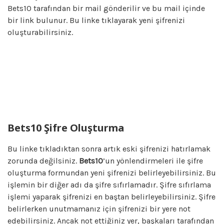
Bets10 tarafından bir mail gönderilir ve bu mail içinde
bir link bulunur. Bu linke tıklayarak yeni şifrenizi
oluşturabilirsiniz.
Bets10 Şifre Oluşturma
Bu linke tıkladıktan sonra artık eski şifrenizi hatırlamak
zorunda değilsiniz.
Bets10
’un yönlendirmeleri ile şifre
oluşturma formundan yeni şifrenizi belirleyebilirsiniz. Bu
işlemin bir diğer adı da şifre sıfırlamadır. Şifre sıfırlama
işlemi yaparak şifrenizi en baştan belirleyebilirsiniz. Şifre
belirlerken unutmamanız için şifrenizi bir yere not
edebilirsiniz. Ancak not ettiğiniz yer, başkaları tarafından