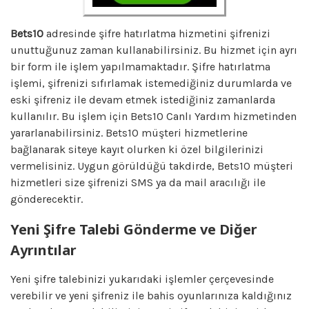
Bets10
adresinde şifre hatırlatma hizmetini şifrenizi
unuttuğunuz zaman kullanabilirsiniz. Bu hizmet için ayrı
bir form ile işlem yapılmamaktadır. Şifre hatırlatma
işlemi, şifrenizi sıfırlamak istemediğiniz durumlarda ve
eski şifreniz ile devam etmek istediğiniz zamanlarda
kullanılır. Bu işlem için Bets10 Canlı Yardım hizmetinden
yararlanabilirsiniz. Bets10 müşteri hizmetlerine
bağlanarak siteye kayıt olurken ki özel bilgilerinizi
vermelisiniz. Uygun görüldüğü takdirde, Bets10 müşteri
hizmetleri size şifrenizi SMS ya da mail aracılığı ile
gönderecektir.
Yeni Şifre Talebi Gönderme ve Diğer
Ayrıntılar
Yeni şifre talebinizi yukarıdaki işlemler çerçevesinde
verebilir ve yeni şifreniz ile bahis oyunlarınıza kaldığınız