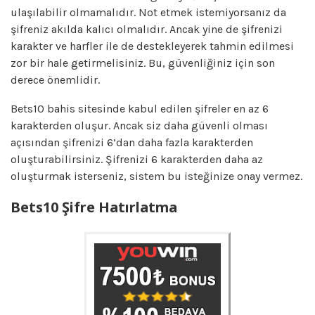
ulaşılabilir olmamalıdır. Not etmek istemiyorsanız da
şifreniz akılda kalıcı olmalıdır. Ancak yine de şifrenizi
karakter ve harfler ile de destekleyerek tahmin edilmesi
zor bir hale getirmelisiniz. Bu, güvenliğiniz için son
derece önemlidir.
Bets10 bahis sitesinde kabul edilen şifreler en az 6
karakterden oluşur. Ancak siz daha güvenli olması
açısından şifrenizi 6’dan daha fazla karakterden
oluşturabilirsiniz. Şifrenizi 6 karakterden daha az
oluşturmak isterseniz, sistem bu isteğinize onay vermez.
Bets10 Şifre Hatırlatma