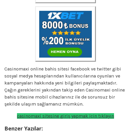
Casinomaxi online bahis sitesi facebook ve twitter gibi
sosyal medya hesaplarından kullanıcılarına oyunları ve
kampanyaları hakkında yeni bilgileri paylaşmaktadır.
Çağın gereklerini yakından takip eden Casinomaxi online
bahis sitesine mobil cihazlarınız ile de sorunsuz bir
şekilde ulaşım sağlamanız mümkün.
casinomaxi sitesine giriş yapmak için tıklayın
Benzer Yazılar: