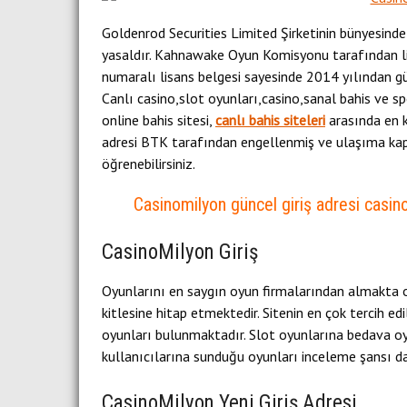
Goldenrod Securities Limited Şirketinin bünyesinde
yasaldır. Kahnawake Oyun Komisyonu tarafından li
numaralı lisans belgesi sayesinde 2014 yılından g
Canlı casino,slot oyunları,casino,sanal bahis ve s
online bahis sitesi,
canlı bahis siteleri
arasında en ka
adresi BTK tarafından engellenmiş ve ulaşıma kapat
öğrenebilirsiniz.
Casinomilyon güncel giriş adresi casin
CasinoMilyon Giriş
Oyunlarını en saygın oyun firmalarından almakta ol
kitlesine hitap etmektedir. Sitenin en çok tercih e
oyunları bulunmaktadır. Slot oyunlarına bedava oy
kullanıcılarına sunduğu oyunları inceleme şansı d
CasinoMilyon Yeni Giriş Adresi