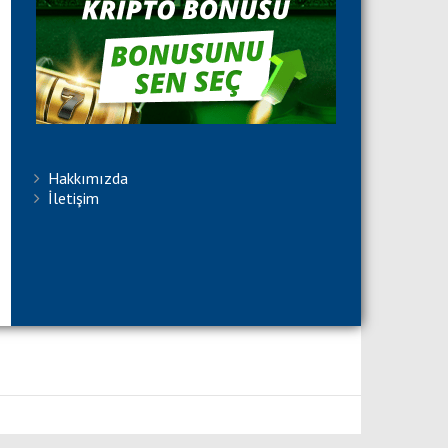
Hakkımızda
İletişim