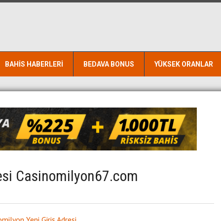
BAHIS HABERLERI
BEDAVA BONUS
YÜKSEK ORANLAR
resi Casinomilyon67.com