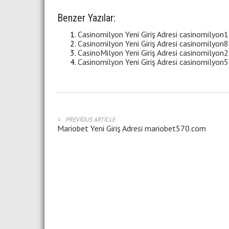
Benzer Yazılar:
Casinomilyon Yeni Giriş Adresi casinomilyon
Casinomilyon Yeni Giriş Adresi casinomilyon
CasinoMilyon Yeni Giriş Adresi casinomilyon
Casinomilyon Yeni Giriş Adresi casinomilyon
PREVIOUS ARTICLE
Mariobet Yeni Giriş Adresi mariobet570.com