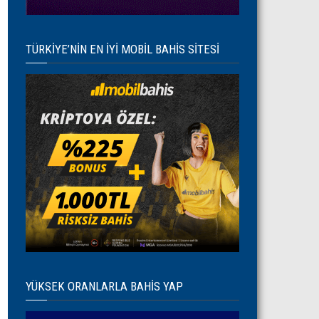
TÜRKİYE’NİN EN İYİ MOBİL BAHİS SİTESİ
YÜKSEK ORANLARLA BAHIS YAP