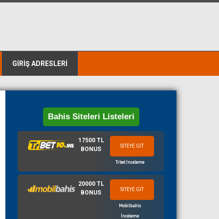
GIRIŞ ADRESLERI
Bahis Siteleri Listeleri
17500 TL
SİTEYE GİT
BONUS
Trbet İnceleme
20000 TL
SİTEYE GİT
BONUS
Mobilbahis
İnceleme