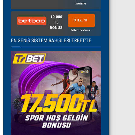
İnceleme
10.000
SİTEYE GİT
TL
BONUS
Betboo İnceleme
EN GENIŞ SISTEM BAHISLERI TRBET’TE