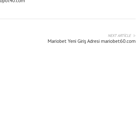
tropol40.com
NEXT ARTICLE
Mariobet Yeni Giriş Adresi mariobet60.com