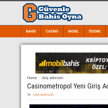
BAHİS
CASINO
MOBIL
ÖDEME
Home
Giriş adresleri
Casinometropol Yeni Giriş 
GIRIŞ ADRESLERI