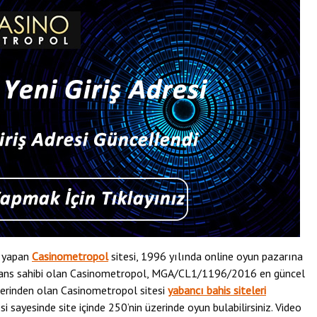
ş yapan
Casinometropol
sitesi, 1996 yılında online oyun pazarına
lisans sahibi olan Casinometropol, MGA/CL1/1196/2016 en güncel
mlerinden olan Casinometropol sitesi
yabancı bahis siteleri
si sayesinde site içinde 250’nin üzerinde oyun bulabilirsiniz. Video