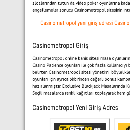
slotlarından tutun da video poker oyunlarına kad
engellemeler sonucu Casinometropol sitesinin inter
Casinometropol yeni giriş adresi Casin
Casinometropol Giriş
Casinometropol online bahis sitesi masa oyunların
Casino Patience oyunları ile çok fazla kullanıcıyı
belirten Casinometropol sitesi yönetimi, böylelikle
oyunları için ayrıca birbirinden değerli bonus kam
hazırlanmıştır. Exclusive Blackjack Masalarında Ka
Seçili masalarda renkli kağıtları toplayarak hem gü
Casinometropol Yeni Giriş Adresi