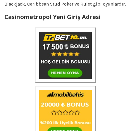
Blackjack, Caribbean Stud Poker ve Rulet gibi oyunlardır.
Casinometropol Yeni Giriş Adresi