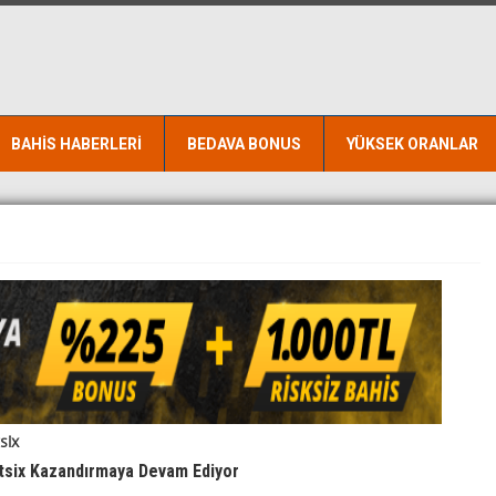
BAHIS HABERLERI
BEDAVA BONUS
YÜKSEK ORANLAR
SIX
tsix Kazandırmaya Devam Ediyor