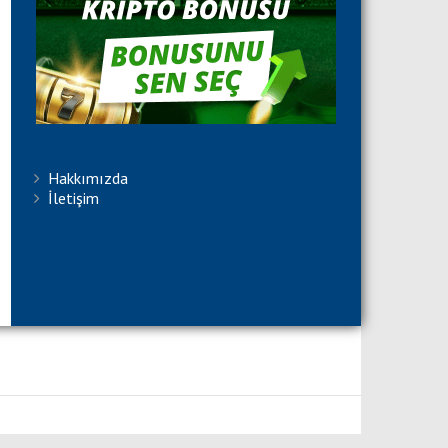
Hakkımızda
İletişim