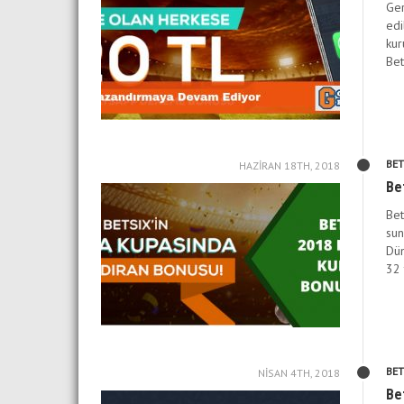
Ger
edi
kur
Bet
BET
HAZIRAN 18TH, 2018
Be
Bet
sun
Dün
32 
BET
NISAN 4TH, 2018
Be