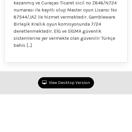
kazanmış ve Curaçao Ticaret sicil no Z846/N724
numarası ile kayıtlı olup Master oyun Lisansı No
87544/JAZ ile hizmet vermektedir. Gambleware
Birleşik Krallık oyun komisyonunda 7/24
denetlenmektedir. EİG ve SİGMA güvenlik
sistemlerine yer vermekte olan güvenilir Türkçe
bahis […]
View Desktop Version