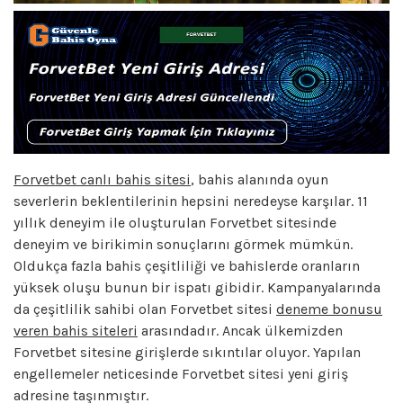
Forvetbet canlı bahis sitesi
, bahis alanında oyun
severlerin beklentilerinin hepsini neredeyse karşılar. 11
yıllık deneyim ile oluşturulan Forvetbet sitesinde
deneyim ve birikimin sonuçlarını görmek mümkün.
Oldukça fazla bahis çeşitliliği ve bahislerde oranların
yüksek oluşu bunun bir ispatı gibidir. Kampanyalarında
da çeşitlilik sahibi olan Forvetbet sitesi
deneme bonusu
veren bahis siteleri
arasındadır. Ancak ülkemizden
Forvetbet sitesine girişlerde sıkıntılar oluyor. Yapılan
engellemeler neticesinde Forvetbet sitesi yeni giriş
adresine taşınmıştır.