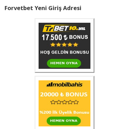
Forvetbet Yeni Giriş Adresi