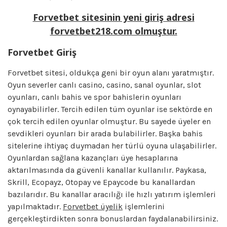
Forvetbet sitesinin yeni giriş adresi
forvetbet218.com olmuştur.
Forvetbet Giriş
Forvetbet sitesi, oldukça geni bir oyun alanı yaratmıştır.
Oyun severler canlı casino, casino, sanal oyunlar, slot
oyunları, canlı bahis ve spor bahislerin oyunları
oynayabilirler. Tercih edilen tüm oyunlar ise sektörde en
çok tercih edilen oyunlar olmuştur. Bu sayede üyeler en
sevdikleri oyunları bir arada bulabilirler. Başka bahis
sitelerine ihtiyaç duymadan her türlü oyuna ulaşabilirler.
Oyunlardan sağlana kazançları üye hesaplarına
aktarılmasında da güvenli kanallar kullanılır. Paykasa,
Skrill, Ecopayz, Otopay ve Epaycode bu kanallardan
bazılarıdır. Bu kanallar aracılığı ile hızlı yatırım işlemleri
yapılmaktadır.
Forvetbet üyelik
işlemlerini
gerçekleştirdikten sonra bonuslardan faydalanabilirsiniz.