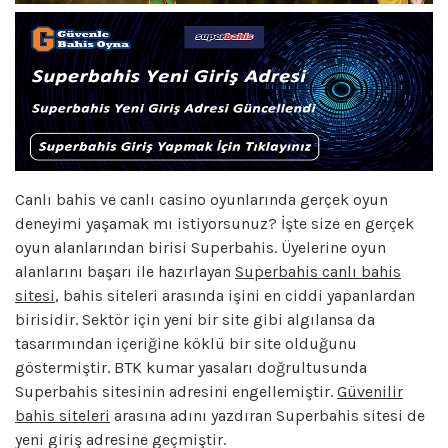
Canlı bahis ve canlı casino oyunlarında gerçek oyun
deneyimi yaşamak mı istiyorsunuz? İşte size en gerçek
oyun alanlarından birisi Superbahis. Üyelerine oyun
alanlarını başarı ile hazırlayan
Superbahis canlı bahis
sitesi
, bahis siteleri arasında işini en ciddi yapanlardan
birisidir. Sektör için yeni bir site gibi algılansa da
tasarımından içeriğine köklü bir site olduğunu
göstermiştir. BTK kumar yasaları doğrultusunda
Superbahis sitesinin adresini engellemiştir.
Güvenilir
bahis siteleri
arasına adını yazdıran Superbahis sitesi de
yeni giriş adresine geçmiştir.