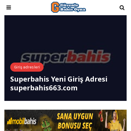
Giriş adresleri
Superbahis Yeni Giriş Adresi
superbahis663.com