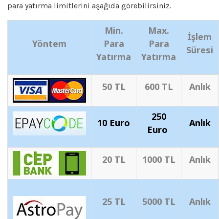
para yatırma limitlerini aşağıda görebilirsiniz.
Min.
Max.
İşlem
Yöntem
Para
Para
Süresi
Yatırma
Yatırma
50 TL
600 TL
Anlık
250
10 Euro
Anlık
Euro
20 TL
1000 TL
Anlık
25 TL
5000 TL
Anlık