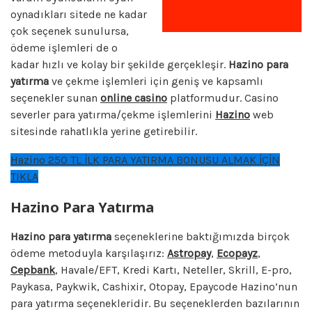
oynadıkları sitede ne kadar
çok seçenek sunulursa,
ödeme işlemleri de o
kadar hızlı ve kolay bir şekilde gerçekleşir.
Hazino para
yatırma
ve çekme işlemleri için geniş ve kapsamlı
seçenekler sunan
online casino
platformudur. Casino
severler para yatırma/çekme işlemlerini
Hazino
web
sitesinde rahatlıkla yerine getirebilir.
Hazino 250 TL İLK PARA YATIRMA BONUSU ALMAK İÇİN
TIKLA
Hazino Para Yatırma
Hazino para yatırma
seçeneklerine baktığımızda birçok
ödeme metoduyla karşılaşırız:
Astropay
,
Ecopayz
,
Cepbank
, Havale/EFT, Kredi Kartı, Neteller, Skrill, E-pro,
Paykasa, Paykwik, Cashixir, Otopay, Epaycode Hazino’nun
para yatırma seçenekleridir. Bu seçeneklerden bazılarının