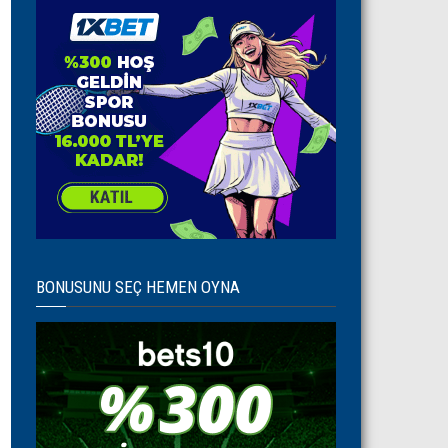
BONUSUNU SEÇ HEMEN OYNA