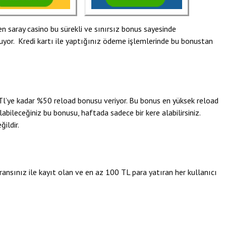
 saray casino bu sürekli ve sınırsız bonus sayesinde
uyor. Kredi kartı ile yaptığınız ödeme işlemlerinde bu bonustan
Tl’ye kadar %50 reload bonusu veriyor. Bu bonus en yüksek reload
labileceğiniz bu bonusu, haftada sadece bir kere alabilirsiniz.
ildir.
ransınız ile kayıt olan ve en az 100 TL para yatıran her kullanıcı