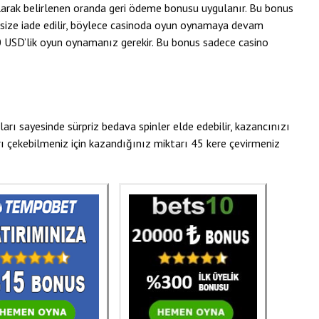
larak belirlenen oranda geri ödeme bonusu uygulanır. Bu bonus
 size iade edilir, böylece casinoda oyun oynamaya devam
50 USD’lik oyun oynamanız gerekir. Bu bonus sadece casino
ları sayesinde sürpriz bedava spinler elde edebilir, kazancınızı
rı çekebilmeniz için kazandığınız miktarı 45 kere çevirmeniz