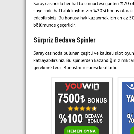
Saray casino’da her hafta cumartesi günleri %20 o
sayesinde haftalık kaybınızın %20’si bonus olarak
edebilirsiniz. Bu bonusa hak kazanmak için en az 
bölümünde geçerlidir.
Sürpriz Bedava Spinler
Saray casinoda bulunan çeşitli ve kaliteli slot oyun
katlayabilirsiniz. Bu spinlerden kazandığınız mikta
gerekmektedir. Bonusların süresi kısıtlıdır.