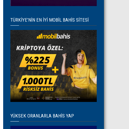
TÜRKİYE’NİN EN İYİ MOBİL BAHİS SİTESİ
YÜKSEK ORANLARLA BAHIS YAP