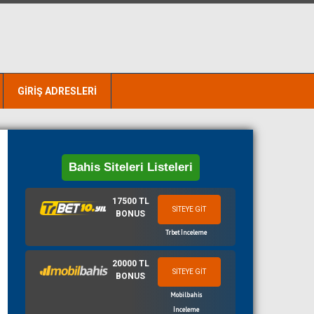
GIRIŞ ADRESLERI
Bahis Siteleri Listeleri
17500 TL
SİTEYE GİT
BONUS
Trbet İnceleme
20000 TL
SİTEYE GİT
BONUS
Mobilbahis
İnceleme