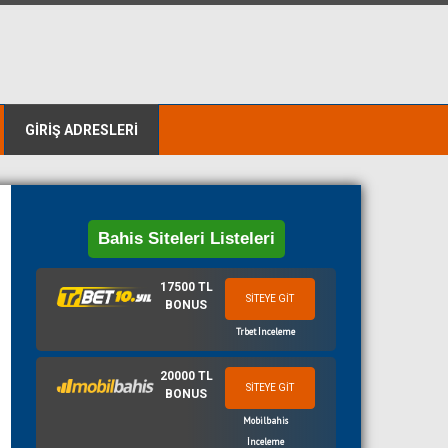
GIRIŞ ADRESLERI
Bahis Siteleri Listeleri
17500 TL
SİTEYE GİT
BONUS
Trbet İnceleme
20000 TL
SİTEYE GİT
BONUS
Mobilbahis
İnceleme