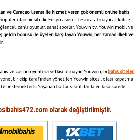
an ve Curacao lisansı ile hizmet veren çok önemli online bahis
popüler olan bir sitedir. En iyi casino sitesini aratmayacak kalite
 eğlenceli canlı oyunlar, sanal sporlar, Youwin tv, Youwin mobil ve
 geldin bonusu ile üyeleri karşılayan Youwin, her zaman ilkeli ve
r.
bahis ve casino oynatma yetkisi olmayan Youwin gibi
bahis siteleri
yonel bir ekip tarafından yönetilen Youwin sitesi, olası kapatma
te beklemektedir. Yaşanan bu tür sıkıntılarda en kısa sürede
sibahis472.com olarak değiştirilmiştir.