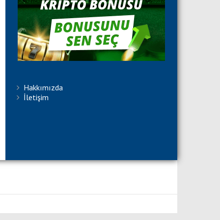
Hakkımızda
İletişim