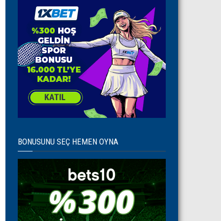
BONUSUNU SEÇ HEMEN OYNA