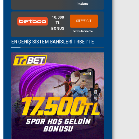
İnceleme
10.000
SİTEYE GİT
TL
BONUS
Betboo İnceleme
EN GENIŞ SISTEM BAHISLERI TRBET’TE