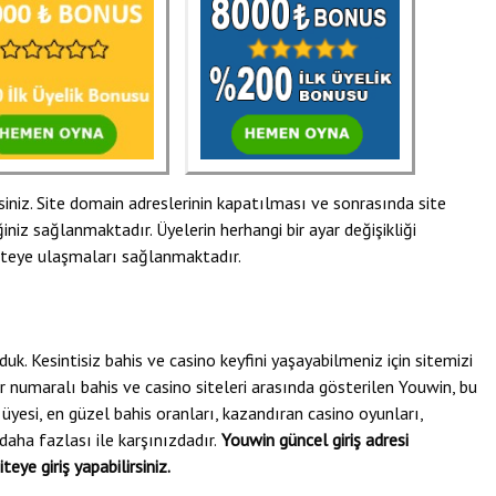
iniz. Site domain adreslerinin kapatılması ve sonrasında site
iz sağlanmaktadır. Üyelerin herhangi bir ayar değişikliği
iteye ulaşmaları sağlanmaktadır.
duk. Kesintisiz bahis ve casino keyfini yaşayabilmeniz için sitemizi
ir numaralı bahis ve casino siteleri arasında gösterilen Youwin, bu
yesi, en güzel bahis oranları, kazandıran casino oyunları,
daha fazlası ile karşınızdadır.
Youwin güncel giriş adresi
e giriş yapabilirsiniz.