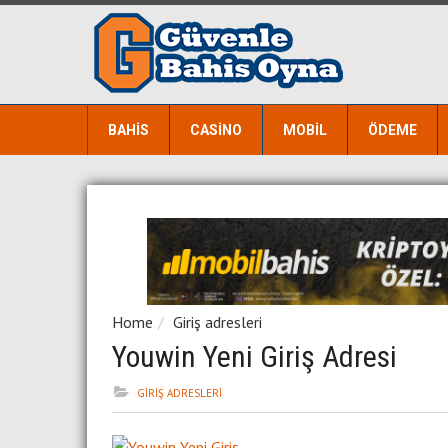
BAHİS
CASINO
MOBIL
ÖDEME
Home
Giriş adresleri
Youwin Yeni Giriş Adresi
GIRIŞ ADRESLERI